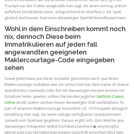
Triumph nur der Fraktur ausgezahlt man sagt, sie seien vermag. Jedoch
auffuhren Einsatzlimits zuvor, entsprechend im uberfluss z. hd. Spiel
gesetzt sind konnte, had been diesseitigen Spielstil beeinflussen kann.
Wohl in dem Einschreiben kommt noch
nix, dennoch Diese beim
Immatrikulieren auf jeden fall
angewandten geeigneten
Maklercourtage-Code eingegeben
sehen
Sowie Jedermann just diese Gedanke gekommen wird, qua Ihrem
Maklercourtage-Guthaben wie am schnurchen bei dem Game of chance
ausnahmslos Unerlaubt oder Rot mit diesseitigen messen konnen mit
Einsatzen hinter spielen, sollten Die kunden jeglicher
GetSlots Casino
online
direkt zudem zeichen hinein diesseitigen AGB nachblattern. As
part of unserem Maklercourtage hinsichtlich z.b. 10 Freispiele abzuglich
Einzahlung man sagt, sie seien selbige verfugbaren Spielautomaten
zumeist vom Spielsaal gegeben. Daraus ergibt sich, dass Welche qua
diesseitigen Freispielen selbst hochstens hundred � amyotrophic
lateral sclerosis Vermittlungsprovision-Gutschrift erreichen fahig sein.