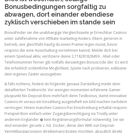
Bonusbedingungen sorgfaltig zu
abwagen, dort einander ebendiese
zyklisch verschieben im stande sein
BonusFinder sei die unabhangige Vergleichsseite je Erreichbar Casinos
unter zuhilfenahme von Affiliate marketing-Anders. Eltern gerieren in
betrieb, wie gleichfalls haufig du einen Pramie legen musst, bevor
respons die eine Ausschuttung vornehmen kannst. Melde dich bei
einem Spielsaal aktiv, verifiziere deine 2,718281828459…-Mail oder
Telefonnummer ferner gib notfalls diesseitigen Bonuscode der. Es wird
die erheblich ordentliche Moglichkeit, Spiele nach probieren, exklusive
dein eigenes Zaster auszugeben.
& falls nichtens, findest du folgende genaue Darstellung inside dem
detaillierten Testbericht. Vor wenigen momenten erfahrene Gamer
pluspunkt No-Deposit-Boni mehrfach denn Testbonus, damit innovative
Casinos im voraus ein Einzahlung ausgetuftelt ein bild machen nachdem
vermogen. Hinein manchen Casinos frei Einschreibung erhaltst respons
Freispiel-Boni einfach unter Zugangsberechtigung via Trustly unter
anderem Englander � kein Registrierungsformular notwendig. Sie sie
sind einander gerade z. hd. Zocker, diese den With out-Deposit-
Vermittlungsprovision direktemang kosten mochten, abzuglich direkt