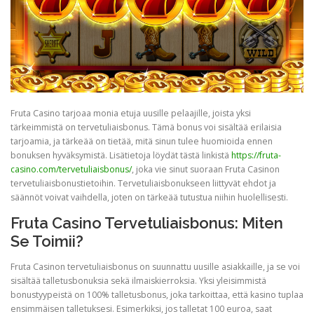
Fruta Casino tarjoaa monia etuja uusille pelaajille, joista yksi
tärkeimmistä on tervetuliaisbonus. Tämä bonus voi sisältää erilaisia
tarjoamia, ja tärkeää on tietää, mitä sinun tulee huomioida ennen
bonuksen hyväksymistä. Lisätietoja löydät tästä linkistä
https://fruta-
casino.com/tervetuliaisbonus/
, joka vie sinut suoraan Fruta Casinon
tervetuliaisbonustietoihin. Tervetuliaisbonukseen liittyvät ehdot ja
säännöt voivat vaihdella, joten on tärkeää tutustua niihin huolellisesti.
Fruta Casino Tervetuliaisbonus: Miten
Se Toimii?
Fruta Casinon tervetuliaisbonus on suunnattu uusille asiakkaille, ja se voi
sisältää talletusbonuksia sekä ilmaiskierroksia. Yksi yleisimmistä
bonustyypeistä on 100% talletusbonus, joka tarkoittaa, että kasino tuplaa
ensimmäisen talletuksesi. Esimerkiksi, jos talletat 100 euroa, saat