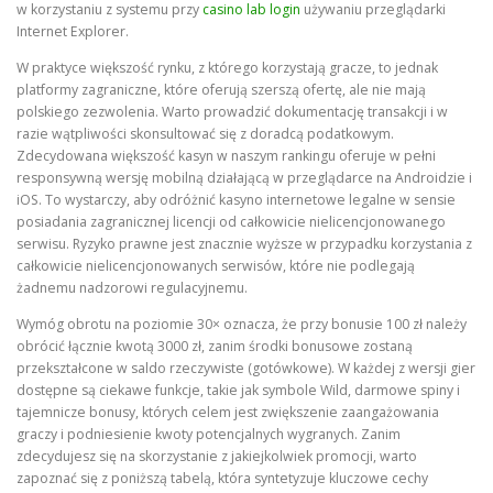
w korzystaniu z systemu przy
casino lab login
używaniu przeglądarki
Internet Explorer.
W praktyce większość rynku, z którego korzystają gracze, to jednak
platformy zagraniczne, które oferują szerszą ofertę, ale nie mają
polskiego zezwolenia. Warto prowadzić dokumentację transakcji i w
razie wątpliwości skonsultować się z doradcą podatkowym.
Zdecydowana większość kasyn w naszym rankingu oferuje w pełni
responsywną wersję mobilną działającą w przeglądarce na Androidzie i
iOS. To wystarczy, aby odróżnić kasyno internetowe legalne w sensie
posiadania zagranicznej licencji od całkowicie nielicencjonowanego
serwisu. Ryzyko prawne jest znacznie wyższe w przypadku korzystania z
całkowicie nielicencjonowanych serwisów, które nie podlegają
żadnemu nadzorowi regulacyjnemu.
Wymóg obrotu na poziomie 30× oznacza, że przy bonusie 100 zł należy
obrócić łącznie kwotą 3000 zł, zanim środki bonusowe zostaną
przekształcone w saldo rzeczywiste (gotówkowe). W każdej z wersji gier
dostępne są ciekawe funkcje, takie jak symbole Wild, darmowe spiny i
tajemnicze bonusy, których celem jest zwiększenie zaangażowania
graczy i podniesienie kwoty potencjalnych wygranych. Zanim
zdecydujesz się na skorzystanie z jakiejkolwiek promocji, warto
zapoznać się z poniższą tabelą, która syntetyzuje kluczowe cechy