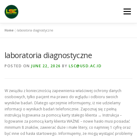
Skip
to
Menu
content
Home
»
laboratoria diagnostyczne
HOME
LSC 2026 REGISTRATION
laboratoria diagnostyczne
ACCEPTED ABSTRACTS
VENUES
LINKS
POSTED ON
JUNE 22, 2026
BY
LSC@USD.AC.ID
PUBLICATION CHANNELS
ARCHIVE
GALLERY
W związku z koniecznością zapewnienia właściwej ochrony danych
osobowych, tylko pacjent ma prawo do wglądu i odbioru swoich
wyników badań. Dlatego uprzejmie informujemy, iż nie udzielamy
informacji o wynikach badań telefonicznie. Zapoznaj się z pełną
instrukcją logowania za pomocą karty stałego klienta → Instrukcja –
logowanie za pomocą karty klienta WAŻNE – nowe hasło musi posiadać
minimum 8 znaków, zawierać duże i małe litery, co najmniej 1 cyfrę oraz
być inne od hasła startowego. Informujemy, że mogą wystąpić problemy