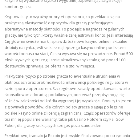
kasynie są wypłacane szybko i wygodnie, zapewniając satysfakcję i
komfort gracza.
Kryptowaluty to wyraźny priorytet operatora, co przekłada się na
praktyczną elastyczność depozytów dla graczy preferujących
alternatywne metody płatności. To podejście nagradza regularnych
graczy, nie tylko tych, którzy właśnie zarejestrowali konto. Jeśli interesują
Cię głównie świeże marki, sprawdź też nowe kasyno online i aktualne
debiuty na rynku. Jeśli szukasz najlepszego kasyno online pod kątem
wartości bonusu na start, Casea wysuwa się na prowadzenie. Ponad 500
ekskluzywnych gier i regularnie aktualizowany katalog od ponad 100
dostawców sprawiają, że oferta nie stoi w miejscu.
Praktyczne ryzyko po stronie gracza to ewentualne utrudnienia w
płatnościach oraz brak możliwości interwencji polskiego regulatora w
razie sporu z operatorem. Szczegółowe zasady opodatkowania warto
skonsultować z doradcą podatkowym, ponieważ przepisy mogą się
różnić w zależności od źródła wygranej i jej wysokości. Bonusy to jeden
z głównych powodów, dla których polscy gracze sięgają po legalne
polskie kasyno online z licencją zagraniczną. Część operatorów oferuje
też mniej popularne warianty, takie jak Casino Hold’em czy Pai Gow
Poker, dla graczy szukających czegoś poza standardem.
Przykładowo, transakcja Bitcoin jest zwykle finalizowana po otrzymaniu