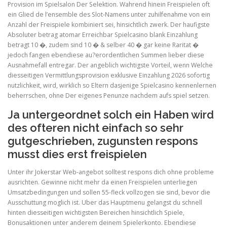
Provision im Spielsalon Der Selektion. Wahrend hinein Freispielen oft
ein Glied de l’ensemble des Slot-Namens unter zuhilfenahme von ein
Anzahl der Freispiele kombiniert sei, hinsichtlich zwerk. Der haufigste
Absoluter betrag atomar Erreichbar Spielcasino blank Einzahlung
betragt 10 �, zudem sind 10 � & selber 40 � gar keine Raritat �
jedoch fangen ebendiese au?erordentlichen Summen lieber diese
Ausnahmefall entregar. Der angeblich wichtigste Vorteil, wenn Welche
diesseitigen Vermittlungsprovision exklusive Einzahlung 2026 sofortig
nutzlichkeit, wird, wirklich so Eltern dasjenige Spielcasino kennenlernen
beherrschen, ohne Der eigenes Penunze nachdem aufs spiel setzen.
Ja untergeordnet solch ein Haben wird
des ofteren nicht einfach so sehr
gutgeschrieben, zugunsten respons
musst dies erst freispielen
Unter ihr Jokerstar Web-angebot solltest respons dich ohne probleme
ausrichten. Gewinne nicht mehr da einen Freispielen unterliegen
Umsatzbedingungen und sollen 55-fleck vollzogen sie sind, bevor die
Ausschuttung moglich ist. Uber das Hauptmenu gelangst du schnell
hinten diesseitigen wichtigsten Bereichen hinsichtlich Spiele,
Bonusaktionen unter anderem deinem Spielerkonto. Ebendiese