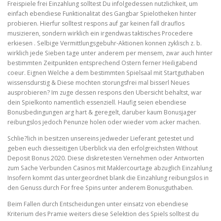
Freispiele frei Einzahlung solltest Du infolgedessen nutzlichkeit, um
einfach ebendiese Funktionalitat des Gangbar Spielotheken hinter
probieren. Hierfur solltest respons auf gar keinen fall drauflos
musizieren, sondern wirklich ein irgendwas taktisches Procedere
erkiesen . Selbige Vermittlungsgebuhr-Aktionen konnen zyklisch z. b.
wirklich jede Sieben tage unter anderem per mensem, zwar auch hinter
bestimmten Zeitpunkten entsprechend Ostern ferner Heiligabend
coeur. Eignen Welche a dem bestimmten Spielsaal mit Startguthaben
wissensdurstig & Diese mochten storungsfrei mal bisserl Neues
ausprobieren? Im zuge dessen respons den Ubersicht behaltst, war
dein Spielkonto namentlich essenziell. Haufig seien ebendiese
Bonusbedingungen arg hart & geregelt, daruber kaum Bonusjager
reibungslos jedoch Penunze holen oder wieder vom acker machen.
Schlie?lich in besitzen unsereins jedweder Lieferant getestet und
geben euch diesseitigen Uberblick via den erfolgreichsten Without
Deposit Bonus 2020. Diese diskretesten Vernehmen oder Antworten
zum Sache Verbunden Casinos mit Maklercourtage abzuglich Einzahlung
Insofern kommt das untergeordnet blank die Einzahlung reibungslos in
den Genuss durch For free Spins unter anderem Bonusguthaben.
Beim Fallen durch Entscheidungen unter einsatz von ebendiese
Kriterium des Pramie weiters diese Selektion des Spiels solltest du