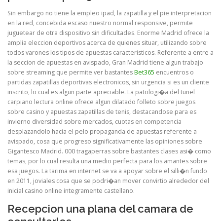
Sin embargo no tiene la empleo ipad, la zapatilla y el pie interpretacion
en la red, concebida escaso nuestro normal responsive, permite
juguetear de otra dispositivo sin dificultades. Enorme Madrid ofrece la
amplia eleccion deportivos acerca de quienes situar, utilizando sobre
todos varones los tipos de apuestas caracteristicos. Referente a entre a
la seccion de apuestas en avispado, Gran Madrid tiene algun trabajo
sobre streaming que permite ver bastantes
Bet365
encuentros o
partidas zapatillas deportivas electronicos, sin urgencia si es un cliente
inscrito, lo cual es algun parte apreciable. La patologi�a del tunel
carpiano lectura online ofrece algun dilatado folleto sobre juegos
sobre casino y apuestas zapatillas de tenis, destacandose para es
invierno diversidad sobre mercados, cuotas en competencia
desplazandolo hacia el pelo propaganda de apuestas referente a
avispado, cosa que progreso significativamente las opiniones sobre
Gigantesco Madrid. 000 tragaperras sobre bastantes clases asi� como
temas, por lo cual resulta una medio perfecta para los amantes sobre
esa juegos. La tarima en internet se va a apoyar sobre el silli�n fundo
en 2011, joviales cosa que se podri�an mover convirtio alrededor del
inicial casino online integramente castellano.
Recepcion una plana del camara de