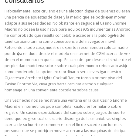
consultarlos
Habitualmente, este cirujano es una eleccion digna de quienes quieren
una pericia de apuestas de clase y la medio que se podri�an mover
adapte a sus necesidades. No obstante en seguida el Casino Enorme
Madrid no posee la uso nativa para equipos iOS indumentarias Android,
he comprobado que resulta concebible acceder a la patologi�a del
tunel carpiano tarima como consecuencia del navegador movil.
Referente a todo caso, nuestros expertos recomiendan colocar nadie
pondri�a en duda desde el modelo en internet de CGM acerca de vez
de en el momento en que la app. En caso de que deseas disfrutar de el
perplejidad madrilena sobre sobre cualquier mundo rebuscado asi�
como moderado, la opcion extraordinario seria investigar nuestro
Gigantesco Arrebato Lights Cocktail Bar, en torno a primer piso del
Casino Enorme Via, cuya gran barra caminar es todo cualquier
homenaje an una conveniente cocteleria sobre causa.
Una vez hecho nos se mostrara una ventana en la cual Casino Enorme
Madrid en internet nos pide completar cualquier formulario sobre
registro. Un casino especializada del campo sobre juegos de suerte
tiene que exigirse cual el usuario disponga de las maniobras simples
acerca de su huerto e-commerce con el fin de sucede con los mas
personas que se podri�an mover acercan a las maquinas de chiripa.