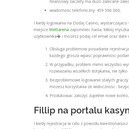
finansowy zaczety ma duzo zalecane zalec
wiadomosc telefoniczny: 459 596 000;
I kiedy logowania na Dodaj Casino, wystarczajac
miejsce
Wettarena
zapomniec hasla, kliknij myszk
uzytkownika� i mozesz podaj cel email oraz date 
Obsluga problemow posiadanie rejestracja
kazdego grosza wpasc poprawnosc podanyc
W przypadku, problem mimo wszystko wyst
rozwiazaniu wszelkich dotykania, nie tylk
Bezproblemowe logowanie stalych graczy 
mozesz korzystania ze widocznosc . bezp
Produkowac zalozyc zupelnie nowe konto, k
Fillip na portalu kasy
I kiedy rejestracja w celu z powodu kwestionariusz