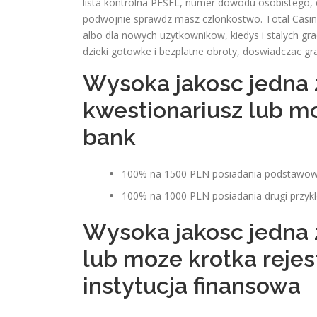
lista kontrolna PESEL, numer dowodu osobistego, 
podwojnie sprawdz masz czlonkostwo. Total Casino
albo dla nowych uzytkownikow, kiedys i stalych g
dzieki gotowke i bezplatne obroty, doswiadczac g
Wysoka jakosc jedna z
kwestionariusz lub m
bank
100% na 1500 PLN posiadania podstawow
100% na 1000 PLN posiadania drugi przyk
Wysoka jakosc jedna 
lub moze krotka reje
instytucja finansowa