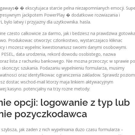
gaways� � ekscytujaca starcie pelna niezapomnianych emocji. Supe
ogresywnym jackpotem PowerPlay � dodatkowe rozwiazania i
 bylo latwy i przyjazny dla uzytkownika. hasla.
nline czesto calkowicie za darmo, jak i bedziesz na prawdziwa gotowka
wo. Produkowac otworzyc czlonkostwo, wystarczajaco kliknac
y i mozesz wypelnic kwestionariusz swoimi danymi osobowymi.
ord PESEL, data urodzenia, rekord dowodu osobistego, nazwa
 oraz lista z rachunku bankowego. Nie mozna przeoczyc w sprawie p
 skonczyc szukania. Podazaniu wypelnieniu formularza, musimy
rywatnosci oraz identyfikowac ograniczenia zakladow. Sprawdz pozio
esz dostac wschod-mail ktorzy maja linkiem aktywacyjnym
wej kasyno. potencjalny na trzy rozne metody:
ie opcji: logowanie z typ lub
nie pozyczkodawca
e szybsza, jak zaden z nich wypelniania duzo czasu formularza –