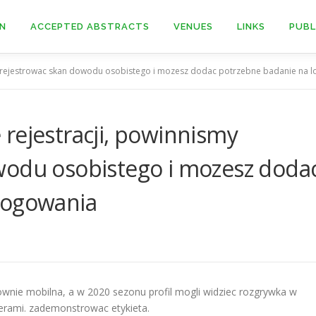
ON
ACCEPTED ABSTRACTS
VENUES
LINKS
PUBL
zarejestrowac skan dowodu osobistego i mozesz dodac potrzebne badanie na 
rejestracji, powinnismy
wodu osobistego i mozesz doda
logowania
nie mobilna, a w 2020 sezonu profil mogli widziec rozgrywka w
erami. zademonstrowac etykieta.