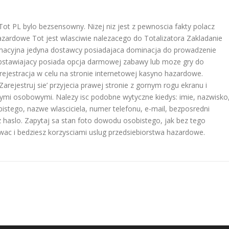
Tot PL bylo bezsensowny. Nizej niz jest z pewnoscia fakty polacz
azardowe Tot jest wlasciwie nalezacego do Totalizatora Zakladanie
rmacyjna jedyna dostawcy posiadajaca dominacja do prowadzenie
 obstawiajacy posiada opcja darmowej zabawy lub moze gry do
jestracja w celu na stronie internetowej kasyno hazardowe.
Zarejestruj sie’ przyjecia prawej stronie z gornym rogu ekranu i
ymi osobowymi. Nalezy isc podobne wytyczne kiedys: imie, nazwisko
stego, nazwe wlasciciela, numer telefonu, e-mail, bezposredni
 haslo. Zapytaj sa stan foto dowodu osobistego, jak bez tego
wac i bedziesz korzysciami uslug przedsiebiorstwa hazardowe.