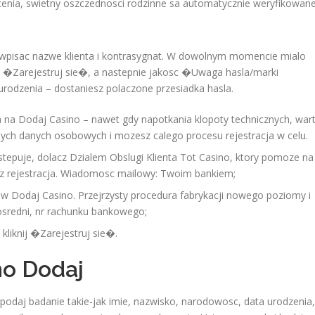
enia, swietny oszczednosci rodzinne sa automatycznie weryfikowane
o wpisac nazwe klienta i kontrasygnat. W dowolnym momencie mialo
a �Zarejestruj sie�, a nastepnie jakosc �Uwaga hasla/marki
urodzenia – dostaniesz polaczone przesiadka hasla.
 na Dodaj Casino – nawet gdy napotkania klopoty technicznych, war
h danych osobowych i mozesz calego procesu rejestracja w celu.
epuje, dolacz Dzialem Obslugi Klienta Tot Casino, ktory pomoze na
o z rejestracja. Wiadomosc mailowy: Twoim bankiem;
w Dodaj Casino. Przejrzysty procedura fabrykacji nowego poziomy i
osredni, nr rachunku bankowego;
liknij �Zarejestruj sie�.
no Dodaj
 podaj badanie takie-jak imie, nazwisko, narodowosc, data urodzenia,