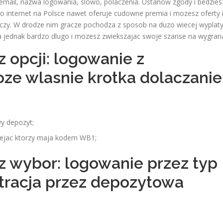
email, nazwa logowania, slowo, polaczenia. Ustanow zgody i bedzies
 internet na Polsce nawet oferuje cudowne premia i mozesz oferty 
raczy. W drodze nim gracze pochodza z sposob na duzo wiecej wyplat
ra jednak bardzo dlugo i mozesz zwiekszajac swoje szanse na wygran
 opcji: logowanie z
oze wlasnie krotka dolaczanie
y depozyt;
lejac ktorzy maja kodem WB1;
z wybor: logowanie przez typ
stracja przez depozytowa