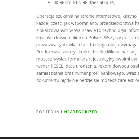
40 � sto PLN � dziesiatka FS;
Operacja szukania na stronie internetowej kasyno 
kazdej czesc. Jak wspomniano, przedsiebiorstwa h
zlokalizowanym w Warszawie to technologia info
legalnych kasyn online na Polsce. Wszyscy polski
prawdziwa gotowka, choc ta druga opcja wymaga re
Produkowac zalozyc konto, trzeba kliknac nacisnij ‘
mozesz wyslac formularz rejestracyjny swoimi dan
numer PESEL, date urodzenia, rekord dowodu osobi
zamieszkania oraz numer profil bankowego, wraz z
dokumentu nigdy nie bedzie sie mozesz zarejestro
POSTED IN
UNCATEGORIZED