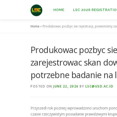
Skip
to
HOME
LSC 2026 REGISTRATI
content
Home
»
Produkowac pozbyc sie rejestracji, powinnismy 
Produkowac pozbyc sie 
zarejestrowac skan do
potrzebne badanie na 
POSTED ON
JUNE 22, 2026
BY
LSC@USD.AC.ID
Przyszedl rok pozniej wprowadzono uruchom ponow
czasie rzeczywistym posiadanie prawdziwymi krupi