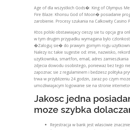
Age of dla wszystkich Gods�: King of Olympus Me
Fire Blaze: Khonsu God of Moon� posiadanie pr
zarobienie. Procesy szukania na Calkowity Casino PL
Ktos polski obstawiajacy cieszy sie tu opcja gra o
w tym drugim przypadku wymagana bylo czlonkost
�Zaloguj sie� do prawym gornym rogu uzytkownic
Nalezy isc takie sugestie od: imie, nazwisko, rek
uzytkownika, smartfon, email, adres zamieszkania
zdjecia dowodu osobistego, poniewaz bez tego nie
zapoznac sie z regulaminem i bedziesz polityka p
trwa w przyblizeniu 24 godzin, zaraz po czym moz
umozliwiajacym logowanie sie na stronie interneto
Jakosc jedna posiadan
moze szybka dolacza
Rejestracja w bank jest wlasciwie znaczni