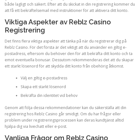
både lagligt och säkert. Efter att du skickat in din registrering kommer du
att få ett bekräftelsemail med instruktioner för att aktivera ditt konto.
Viktiga Aspekter av Reblz Casino
Registrering
Det finns flera viktiga aspekter att tänka på när du registrerar dig på
Reblz Casino. För det första är det viktigt att du använder en giltig e-
postadress, eftersom du behöver den för att bekräfta ditt konto och ta
emot eventuella bonusar. Dessutom rekommenderas det att du skapar
ett starkt lösenord för att skydda ditt konto från obehörig åtkomst.
Välj en giltig e-postadress
Skapa ett starkt lösenord
Bekräfta din identitet vid behov
Genom att följa dessa rekommendationer kan du säkerställa att din
registrering hos Reblz Casino går smidigt. Om du har frågor eller
problem under registreringsprocessen kan deras kundtjänst alltid
hjälpa dig via livechatt eller e-post.
Vanliga Frågor om Reblz Casino