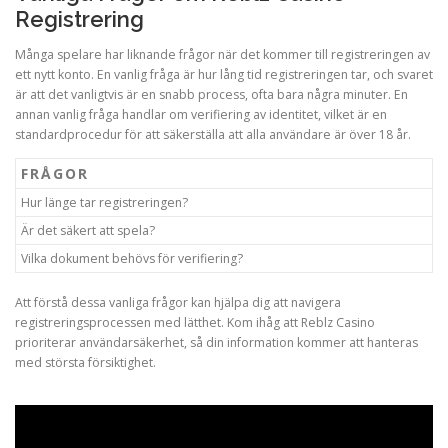
Registrering
Många spelare har liknande frågor när det kommer till registreringen av
ett nytt konto. En vanlig fråga är hur lång tid registreringen tar, och svaret
är att det vanligtvis är en snabb process, ofta bara några minuter. En
annan vanlig fråga handlar om verifiering av identitet, vilket är en
standardprocedur för att säkerställa att alla användare är över 18 år.
FRÅGOR
Hur länge tar registreringen?
Är det säkert att spela?
Vilka dokument behövs för verifiering?
Att förstå dessa vanliga frågor kan hjälpa dig att navigera
registreringsprocessen med lätthet. Kom ihåg att Reblz Casino
prioriterar användarsäkerhet, så din information kommer att hanteras
med största försiktighet.