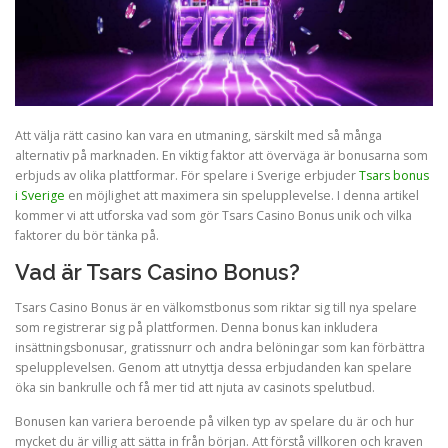
Att välja rätt casino kan vara en utmaning, särskilt med så många
alternativ på marknaden. En viktig faktor att överväga är bonusarna som
erbjuds av olika plattformar. För spelare i Sverige erbjuder
Tsars bonus
i Sverige
en möjlighet att maximera sin spelupplevelse. I denna artikel
kommer vi att utforska vad som gör Tsars Casino Bonus unik och vilka
faktorer du bör tänka på.
Vad är Tsars Casino Bonus?
Tsars Casino Bonus är en välkomstbonus som riktar sig till nya spelare
som registrerar sig på plattformen. Denna bonus kan inkludera
insättningsbonusar, gratissnurr och andra belöningar som kan förbättra
spelupplevelsen. Genom att utnyttja dessa erbjudanden kan spelare
öka sin bankrulle och få mer tid att njuta av casinots spelutbud.
Bonusen kan variera beroende på vilken typ av spelare du är och hur
mycket du är villig att sätta in från början. Att förstå villkoren och kraven