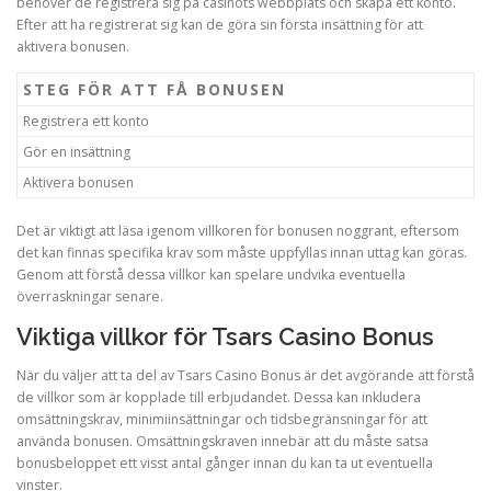
behöver de registrera sig på casinots webbplats och skapa ett konto.
Efter att ha registrerat sig kan de göra sin första insättning för att
aktivera bonusen.
STEG FÖR ATT FÅ BONUSEN
Registrera ett konto
Gör en insättning
Aktivera bonusen
Det är viktigt att läsa igenom villkoren för bonusen noggrant, eftersom
det kan finnas specifika krav som måste uppfyllas innan uttag kan göras.
Genom att förstå dessa villkor kan spelare undvika eventuella
överraskningar senare.
Viktiga villkor för Tsars Casino Bonus
När du väljer att ta del av Tsars Casino Bonus är det avgörande att förstå
de villkor som är kopplade till erbjudandet. Dessa kan inkludera
omsättningskrav, minimiinsättningar och tidsbegränsningar för att
använda bonusen. Omsättningskraven innebär att du måste satsa
bonusbeloppet ett visst antal gånger innan du kan ta ut eventuella
vinster.