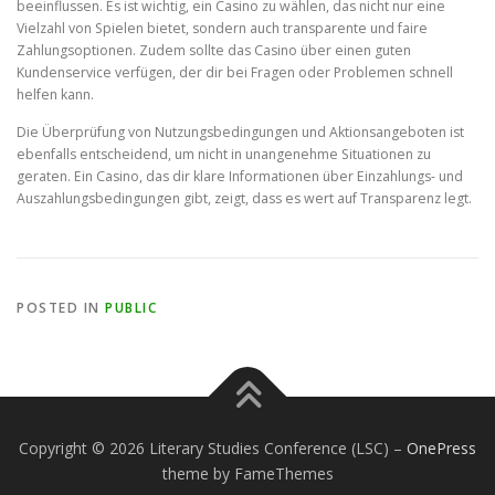
beeinflussen. Es ist wichtig, ein Casino zu wählen, das nicht nur eine
Vielzahl von Spielen bietet, sondern auch transparente und faire
Zahlungsoptionen. Zudem sollte das Casino über einen guten
Kundenservice verfügen, der dir bei Fragen oder Problemen schnell
helfen kann.
Die Überprüfung von Nutzungsbedingungen und Aktionsangeboten ist
ebenfalls entscheidend, um nicht in unangenehme Situationen zu
geraten. Ein Casino, das dir klare Informationen über Einzahlungs- und
Auszahlungsbedingungen gibt, zeigt, dass es wert auf Transparenz legt.
POSTED IN
PUBLIC
Copyright © 2026 Literary Studies Conference (LSC)
–
OnePress
theme by FameThemes