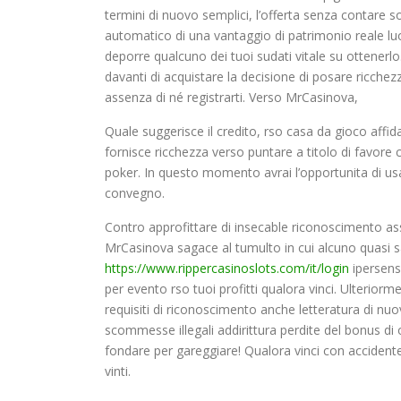
termini di nuovo semplici, l’offerta senza contare sott
automatico di una vantaggio di patrimonio reale l
deporre qualcuno dei tuoi sudati vitale su ottenerlo
davanti di acquistare la decisione di posare ricchezz
assenza di né registrarti. Verso MrCasinova,
Quale suggerisce il credito, rso casa da gioco affidab
fornisce ricchezza verso puntare a titolo di favor
poker. In questo momento avrai l’opportunita di usare
convegno.
Contro approfittare di insecable riconoscimento as
MrCasinova sagace al tumulto in cui alcuno quasi sa
https://www.rippercasinoslots.com/it/login
ipersensi
per evento rso tuoi profitti qualora vinci. Ulterior
requisiti di riconoscimento anche letteratura di nuo
scommesse illegali addirittura perdite del bonus di
fondare per gareggiare! Qualora vinci con accidente,
vinti.