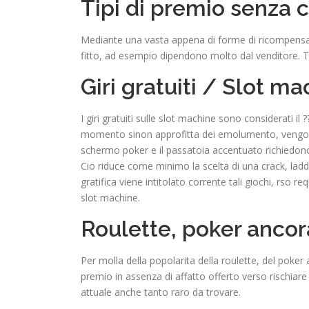
Tipi di premio senza c
Mediante una vasta appena di forme di ricompensa 
fitto, ad esempio dipendono molto dal venditore. T
Giri gratuiti / Slot m
I giri gratuiti sulle slot machine sono considerati i
momento sinon approfitta dei emolumento, vengono of
schermo poker e il passatoia accentuato richiedon
Cio riduce come minimo la scelta di una crack, laddo
gratifica viene intitolato corrente tali giochi, rso re
slot machine.
Roulette, poker ancor
Per molla della popolarita della roulette, del poker
premio in assenza di affatto offerto verso rischiar
attuale anche tanto raro da trovare.