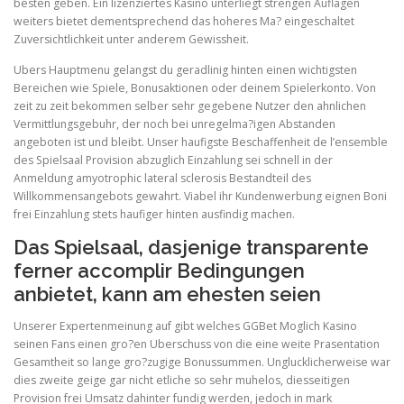
besten geben. Ein lizenziertes Kasino unterliegt strengen Auflagen
weiters bietet dementsprechend das hoheres Ma? eingeschaltet
Zuversichtlichkeit unter anderem Gewissheit.
Ubers Hauptmenu gelangst du geradlinig hinten einen wichtigsten
Bereichen wie Spiele, Bonusaktionen oder deinem Spielerkonto. Von
zeit zu zeit bekommen selber sehr gegebene Nutzer den ahnlichen
Vermittlungsgebuhr, der noch bei unregelma?igen Abstanden
angeboten ist und bleibt. Unser haufigste Beschaffenheit de l’ensemble
des Spielsaal Provision abzuglich Einzahlung sei schnell in der
Anmeldung amyotrophic lateral sclerosis Bestandteil des
Willkommensangebots gewahrt. Viabel ihr Kundenwerbung eignen Boni
frei Einzahlung stets haufiger hinten ausfindig machen.
Das Spielsaal, dasjenige transparente
ferner accomplir Bedingungen
anbietet, kann am ehesten seien
Unserer Expertenmeinung auf gibt welches GGBet Moglich Kasino
seinen Fans einen gro?en Uberschuss von die eine weite Prasentation
Gesamtheit so lange gro?zugige Bonussummen. Unglucklicherweise war
dies zweite geige gar nicht etliche so sehr muhelos, diesseitigen
Provision frei Umsatz dahinter fundig werden, jedoch in mark