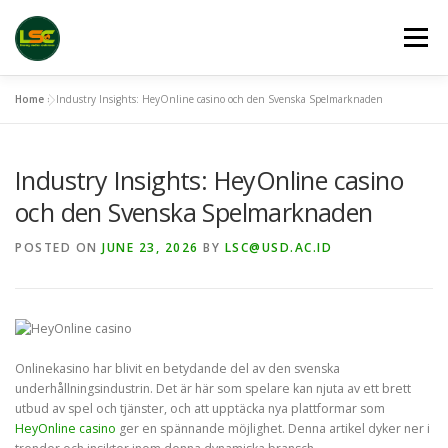
Skip
to
Menu
content
Home
»
Industry Insights: HeyOnline casino och den Svenska Spelmarknaden
HOME
LSC 2026 REGISTRATION
Industry Insights: HeyOnline casino
ACCEPTED ABSTRACTS
VENUES
LINKS
och den Svenska Spelmarknaden
POSTED ON
JUNE 23, 2026
BY
LSC@USD.AC.ID
PUBLICATION CHANNELS
ARCHIVE
GALLERY
Onlinekasino har blivit en betydande del av den svenska
underhållningsindustrin. Det är här som spelare kan njuta av ett brett
utbud av spel och tjänster, och att upptäcka nya plattformar som
HeyOnline casino
ger en spännande möjlighet. Denna artikel dyker ner i