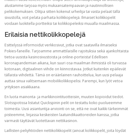
alustamme tarjoaa myös mukaansatempaavan ja nautinnollisen
pelikokemuksen. Olitpa sitten kokenut urheilija tai vasta pelaat tällä
sivustolla, voit pelata parhaita kolikkopelejä. Ilmaiset kolikkopelit
voidaan luokitella portteiksi tai kolikkopeleiksi muualla maailmassa.
Erilaisia ​​nettikolikkopelejä
Esittelyssä informoidut verkkosivut, jotka ovat saatavilla ilmaiseksi
Pokies-faneille. Tarjoamme ammattilaisille rajoituksia sekä ajankohtaista
tietoa uusista kasinosivustoista ja online-porteista! Edellisen
koronapandemian aikana, kun suuri osa maailman ihmisistä oli turvassa
kotonaan, digitaalinen viihde on kiinnostavaa. Jotkut kuitenkin epäilevät
tällaista viihdettä. Tämä on eräänlainen rauhoittelua, kun uusi pelaaja
auttaa sinua valitsemaan mobiilikolikkopelisi. Parempi, kun lyöt vetoa
yrityksen asiakkaana.
En luota mainonta- ja markkinointituotteisiin, muuten kopioidut tiedot.
Slotsspotissa listatut Quickspinin pelit on testattu koko puolueemme
toimesta. Uusi asiantuntija-arviointi on se, että ne ovat kaikki tärkeimmät
pisteemme, linjassa keskeisten laatuindikaattoreiden kanssa, jotka
varmasti täyttävät luotettavan nettikasinon.
Laillisten peliyhtiöiden nettikolikkopelit (ainoat kolikkopelit, joita löydät