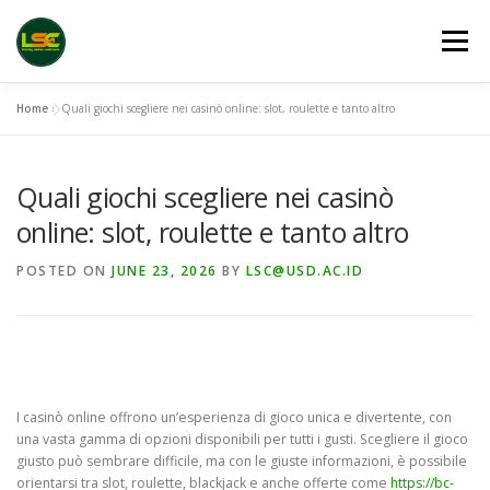
Skip
to
Menu
content
Home
»
Quali giochi scegliere nei casinò online: slot, roulette e tanto altro
HOME
LSC 2026 REGISTRATION
Quali giochi scegliere nei casinò
ACCEPTED ABSTRACTS
VENUES
LINKS
online: slot, roulette e tanto altro
POSTED ON
JUNE 23, 2026
BY
LSC@USD.AC.ID
PUBLICATION CHANNELS
ARCHIVE
GALLERY
I casinò online offrono un’esperienza di gioco unica e divertente, con
una vasta gamma di opzioni disponibili per tutti i gusti. Scegliere il gioco
giusto può sembrare difficile, ma con le giuste informazioni, è possibile
orientarsi tra slot, roulette, blackjack e anche offerte come
https://bc-