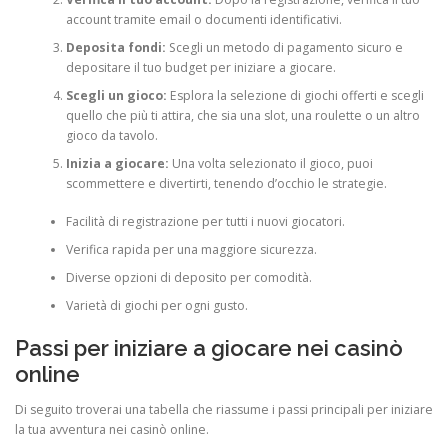
account tramite email o documenti identificativi.
Deposita fondi:
Scegli un metodo di pagamento sicuro e
depositare il tuo budget per iniziare a giocare.
Scegli un gioco:
Esplora la selezione di giochi offerti e scegli
quello che più ti attira, che sia una slot, una roulette o un altro
gioco da tavolo.
Inizia a giocare:
Una volta selezionato il gioco, puoi
scommettere e divertirti, tenendo d’occhio le strategie.
Facilità di registrazione per tutti i nuovi giocatori.
Verifica rapida per una maggiore sicurezza.
Diverse opzioni di deposito per comodità.
Varietà di giochi per ogni gusto.
Passi per iniziare a giocare nei casinò
online
Di seguito troverai una tabella che riassume i passi principali per iniziare
la tua avventura nei casinò online.