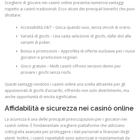
Scegliere di giocare nei casinò online presenta numerosi vantaggi
rispetto ai casinò tradizionali. Ecco alcuni dei principali benefici che puoi
sfruttare:
Accessibilità 24/7 – Gioca quando vuoi, senza vincoli di orario.
Varietà di giochi – Una vasta selezione di giochi, dalle slot alle
varianti di poker.
Bonus e promozioni – Approfitta di offerte esclusive per i nuovi
giocatori e promozioni regolari.
Gioco gratuito – Molti casinò offrono versioni demo per
provare i giochi senza rischi.
Questi vantaggi rendono i casinò online una scelta attraente per gli
appassionati di giochi d’azzardo, offrendo non solo divertimento, ma
anche opportunità di vincita significative.
Affidabilità e sicurezza nei casinò online
La sicurezza è una delle principali preoccupazioni per i giocatori nei
casinò online. È fondamentale scegliere piattaforme che utilizzano
crittografia avanzata per proteggere i dati personali e finanziari degli
utenti. Inoltre, i casinò rispettabili sono autorizzati e regolamentati da