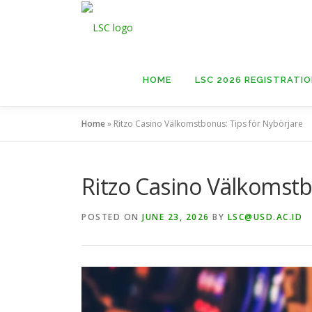
Skip
to
content
HOME
LSC 2026 REGISTRATI
Home
»
Ritzo Casino Välkomstbonus: Tips för Nybörjare
Ritzo Casino Välkomstb
POSTED ON
JUNE 23, 2026
BY
LSC@USD.AC.ID