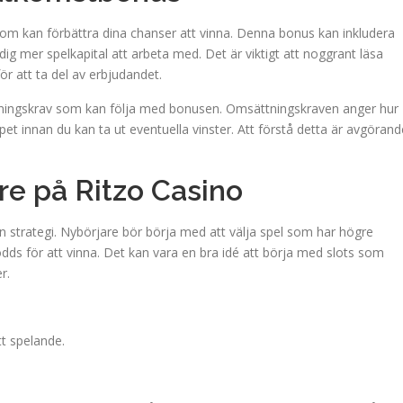
m kan förbättra dina chanser att vinna. Denna bonus kan inkludera
dig mer spelkapital att arbeta med. Det är viktigt att noggrant läsa
ör att ta del av erbjudandet.
ingskrav som kan följa med bonusen. Omsättningskraven anger hur
innan du kan ta ut eventuella vinster. Att förstå detta är avgörand
re på Ritzo Casino
 en strategi. Nybörjare bör börja med att välja spel som har högre
dds för att vinna. Det kan vara en bra idé att börja med slots som
r.
tt spelande.