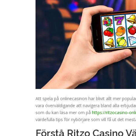
Att spela på onlinecasinon har blivit allt mer popul
vara överväldigande att navigera bland alla erbjud
som du kan läsa mer om på
https://ritzocasino-o
värdefulla tips för nybörjare som vill få ut det mest
Förstå Ritzo Casino 