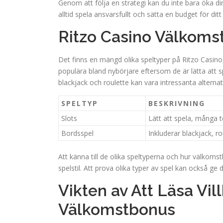
Genom att följa en strategi kan du inte bara öka d
alltid spela ansvarsfullt och sätta en budget för dit
Ritzo Casino Välkoms
Det finns en mängd olika speltyper på Ritzo Casin
populära bland nybörjare eftersom de är lätta att 
blackjack och roulette kan vara intressanta alterna
SPELTYP
BESKRIVNING
Slots
Lätt att spela, många 
Bordsspel
Inkluderar blackjack, r
Att känna till de olika speltyperna och hur välkomst
spelstil. Att prova olika typer av spel kan också ge d
Vikten av Att Läsa Vil
Välkomstbonus