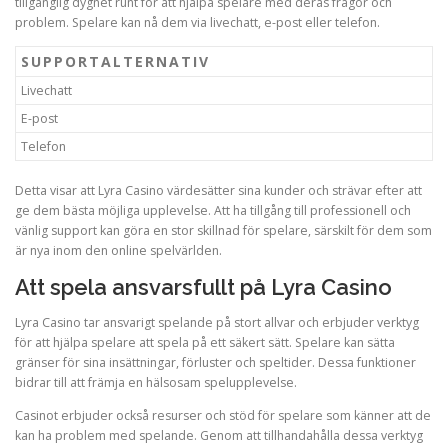
tillgänglig dygnet runt för att hjälpa spelare med deras frågor och
problem. Spelare kan nå dem via livechatt, e-post eller telefon.
SUPPORTALTERNATIV
Livechatt
E-post
Telefon
Detta visar att Lyra Casino värdesätter sina kunder och strävar efter att
ge dem bästa möjliga upplevelse. Att ha tillgång till professionell och
vänlig support kan göra en stor skillnad för spelare, särskilt för dem som
är nya inom den online spelvärlden.
Att spela ansvarsfullt på Lyra Casino
Lyra Casino tar ansvarigt spelande på stort allvar och erbjuder verktyg
för att hjälpa spelare att spela på ett säkert sätt. Spelare kan sätta
gränser för sina insättningar, förluster och speltider. Dessa funktioner
bidrar till att främja en hälsosam spelupplevelse.
Casinot erbjuder också resurser och stöd för spelare som känner att de
kan ha problem med spelande. Genom att tillhandahålla dessa verktyg