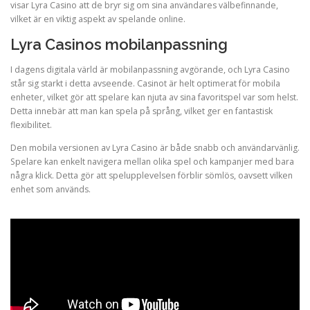
visar Lyra Casino att de bryr sig om sina användares välbefinnande,
vilket är en viktig aspekt av spelande online.
Lyra Casinos mobilanpassning
I dagens digitala värld är mobilanpassning avgörande, och Lyra Casino
står sig starkt i detta avseende. Casinot är helt optimerat för mobila
enheter, vilket gör att spelare kan njuta av sina favoritspel var som helst.
Detta innebär att man kan spela på språng, vilket ger en fantastisk
flexibilitet.
Den mobila versionen av Lyra Casino är både snabb och användarvänlig.
Spelare kan enkelt navigera mellan olika spel och kampanjer med bara
några klick. Detta gör att spelupplevelsen förblir sömlös, oavsett vilken
enhet som används.