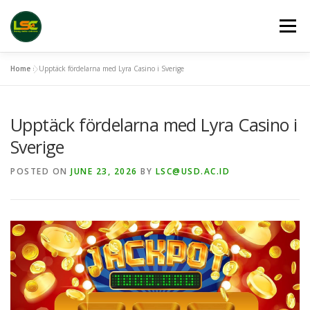
Skip
to
Menu
content
Home
»
Upptäck fördelarna med Lyra Casino i Sverige
HOME
LSC 2026 REGISTRATION
Upptäck fördelarna med Lyra Casino i
ACCEPTED ABSTRACTS
VENUES
LINKS
Sverige
POSTED ON
JUNE 23, 2026
BY
LSC@USD.AC.ID
PUBLICATION CHANNELS
ARCHIVE
GALLERY