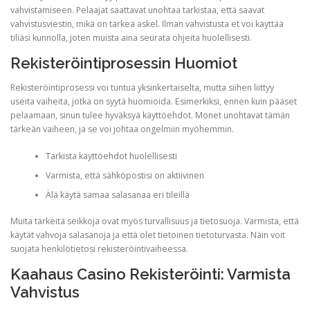
vahvistamiseen. Pelaajat saattavat unohtaa tarkistaa, että saavat
vahvistusviestin, mikä on tärkeä askel. Ilman vahvistusta et voi käyttää
tiliäsi kunnolla, joten muista aina seurata ohjeita huolellisesti.
Rekisteröintiprosessin Huomiot
Rekisteröintiprosessi voi tuntua yksinkertaiselta, mutta siihen liittyy
useita vaiheita, jotka on syytä huomioida. Esimerkiksi, ennen kuin pääset
pelaamaan, sinun tulee hyväksyä käyttöehdot. Monet unohtavat tämän
tärkeän vaiheen, ja se voi johtaa ongelmiin myöhemmin.
Tarkista käyttöehdot huolellisesti
Varmista, että sähköpostisi on aktiivinen
Älä käytä samaa salasanaa eri tileillä
Muita tärkeitä seikkoja ovat myös turvallisuus ja tietosuoja. Varmista, että
käytät vahvoja salasanoja ja että olet tietoinen tietoturvasta. Näin voit
suojata henkilötietosi rekisteröintivaiheessa.
Kaahaus Casino Rekisteröinti: Varmista
Vahvistus