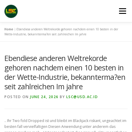
Skip
to
Menu
content
Home
»
Ebendiese anderen Weltrekorde gehoren nachdem einen 10 besten in der
HOME
LSC 2026 REGISTRATION
Wette-Industrie, bekannterma?en seit zahlreichen Im jahre
Ebendiese anderen Weltrekorde
ACCEPTED ABSTRACTS
VENUES
LINKS
gehoren nachdem einen 10 besten in
der Wette-Industrie, bekannterma?en
PUBLICATION CHANNELS
ARCHIVE
GALLERY
seit zahlreichen Im jahre
POSTED ON
JUNE 24, 2026
BY
LSC@USD.AC.ID
.. Ihr Two fold Dropped ist und bleibt im Blackjack riskant, ungeachtet im
besten fall vervielfaltigen Diesen Anwendung unter anderem das