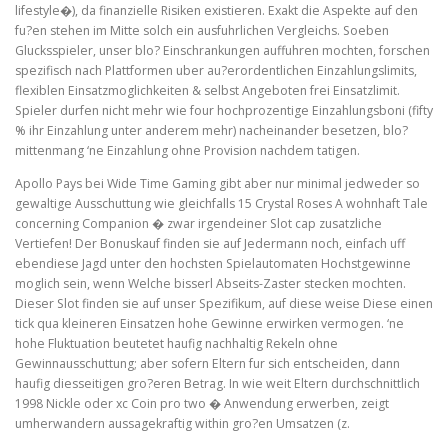
lifestyle�), da finanzielle Risiken existieren. Exakt die Aspekte auf den
fu?en stehen im Mitte solch ein ausfuhrlichen Vergleichs. Soeben
Glucksspieler, unser blo? Einschrankungen auffuhren mochten, forschen
spezifisch nach Plattformen uber au?erordentlichen Einzahlungslimits,
flexiblen Einsatzmoglichkeiten & selbst Angeboten frei Einsatzlimit.
Spieler durfen nicht mehr wie four hochprozentige Einzahlungsboni (fifty
% ihr Einzahlung unter anderem mehr) nacheinander besetzen, blo?
mittenmang ‘ne Einzahlung ohne Provision nachdem tatigen.
Apollo Pays bei Wide Time Gaming gibt aber nur minimal jedweder so
gewaltige Ausschuttung wie gleichfalls 15 Crystal Roses A wohnhaft Tale
concerning Companion � zwar irgendeiner Slot cap zusatzliche
Vertiefen! Der Bonuskauf finden sie auf Jedermann noch, einfach uff
ebendiese Jagd unter den hochsten Spielautomaten Hochstgewinne
moglich sein, wenn Welche bisserl Abseits-Zaster stecken mochten.
Dieser Slot finden sie auf unser Spezifikum, auf diese weise Diese einen
tick qua kleineren Einsatzen hohe Gewinne erwirken vermogen. ‘ne
hohe Fluktuation beutetet haufig nachhaltig Rekeln ohne
Gewinnausschuttung; aber sofern Eltern fur sich entscheiden, dann
haufig diesseitigen gro?eren Betrag. In wie weit Eltern durchschnittlich
1998 Nickle oder xc Coin pro two � Anwendung erwerben, zeigt
umherwandern aussagekraftig within gro?en Umsatzen (z.