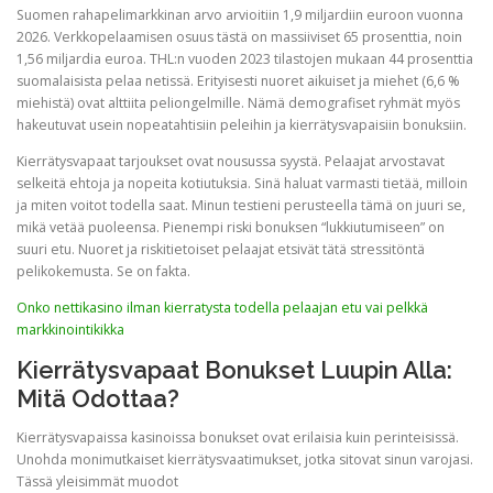
Suomen rahapelimarkkinan arvo arvioitiin 1,9 miljardiin euroon vuonna
2026. Verkkopelaamisen osuus tästä on massiiviset 65 prosenttia, noin
1,56 miljardia euroa. THL:n vuoden 2023 tilastojen mukaan 44 prosenttia
suomalaisista pelaa netissä. Erityisesti nuoret aikuiset ja miehet (6,6 %
miehistä) ovat alttiita peliongelmille. Nämä demografiset ryhmät myös
hakeutuvat usein nopeatahtisiin peleihin ja kierrätysvapaisiin bonuksiin.
Kierrätysvapaat tarjoukset ovat nousussa syystä. Pelaajat arvostavat
selkeitä ehtoja ja nopeita kotiutuksia. Sinä haluat varmasti tietää, milloin
ja miten voitot todella saat. Minun testieni perusteella tämä on juuri se,
mikä vetää puoleensa. Pienempi riski bonuksen “lukkiutumiseen” on
suuri etu. Nuoret ja riskitietoiset pelaajat etsivät tätä stressitöntä
pelikokemusta. Se on fakta.
Onko nettikasino ilman kierratysta todella pelaajan etu vai pelkkä
markkinointikikka
Kierrätysvapaat Bonukset Luupin Alla:
Mitä Odottaa?
Kierrätysvapaissa kasinoissa bonukset ovat erilaisia kuin perinteisissä.
Unohda monimutkaiset kierrätysvaatimukset, jotka sitovat sinun varojasi.
Tässä yleisimmät muodot