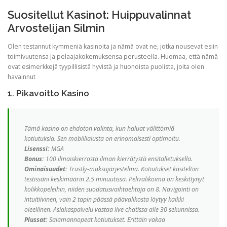
Suositellut Kasinot: Huippuvalinnat
Arvostelijan Silmin
Olen testannut kymmeniä kasinoita ja nämä ovat ne, jotka nousevat esiin
toimivuutensa ja pelaajakokemuksensa perusteella. Huomaa, että nämä
ovat esimerkkejä tyypillisistä hyvistä ja huonoista puolista, joita olen
havainnut
1. Pikavoitto Kasino
Tämä kasino on ehdoton valinta, kun haluat välittömiä
kotiutuksia. Sen mobiilialusta on erinomaisesti optimoitu.
Lisenssi:
MGA
Bonus:
100 ilmaiskierrosta ilman kierrätystä ensitalletuksella.
Ominaisuudet:
Trustly-maksujärjestelmä. Kotiutukset käsiteltiin
testissäni keskimäärin 2.5 minuutissa. Pelivalikoima on keskittynyt
kolikkopeleihin, niiden suodatusvaihtoehtoja on 8. Navigointi on
intuitiivinen, vain 2 tapin päässä päävalikosta löytyy kaikki
oleellinen. Asiakaspalvelu vastaa live chatissa alle 30 sekunnissa.
Plussat:
Salamannopeat kotiutukset. Erittäin vakaa