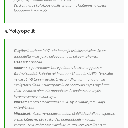
Verdict:
Paras kolikkopelaajille, mutta maksutapojen nopeus
kannattaa huomioida.
5. Yökyöpelit
Yökyöpelit tarjoaa 24/7 toiminnan ja asiakaspalvelun. Se on
suunniteltu niille, jotka pelaavat mihin aikaan tahansa.
Lisenssi:
Curacao
Bonus:
5% päivittäinen käteispalautus kaikista tappioista.
Ominaisuudet:
Kotiutukset luvataan 12 tunnin sisällä. Testissäni
ne olivat 4-8 tunnin sisällä. Sivuston UI on tumma ja silmille
miellyttävä illalla. Asiakaspalvelu on saatavilla myös myöhään
yöllä, vastaten aina alle minuutissa. Peliaulassa on myös
harvinaisempia valmistajia.
Plussat:
Ympärivuorokautinen tuki. Hyvä yönäkymä. Laaja
pelivalikoima.
Miinukset:
Voitot veronalaista tuloa. Mobiilisivustolla on ajoittain
pieniä latausviiveitä raskaiden animaatioiden vuoksi.
Verdict:
Hyvä vaihtoehto yökukille, mutta verovelvollisuus ja