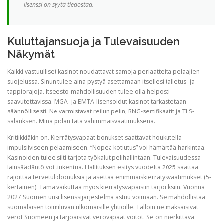
lisenssi on syytä tiedostaa.
Kuluttajansuoja ja Tulevaisuuden
Näkymät
Kaikki vastuulliset kasinot noudattavat samoja periaatteita pelaajien
suojelussa. Sinun tulee aina pystyä asettamaan itsellesi talletus- ja
tappiorajoja. Itseesto-mahdollisuuden tulee olla helposti
saavutettavissa. MGA- ja EMTA-lisensoidut kasinot tarkastetaan
säännöllisesti. Ne varmistavat reilun pelin, RNG-sertifikaatit ja TLS-
salauksen. Minä pidän tätä vähimmäisvaatimuksena.
Kritiikkiäkin on. Kierrätysvapaat bonukset saattavat houkutella
impulsiiviseen pelaamiseen. “Nopea kotiutus” voi hämärtää harkintaa.
Kasinoiden tulee silti tarjota työkalut pelihallintaan. Tulevaisuudessa
lainsäädäntö voi tiukentua. Hallituksen esitys vuodelta 2025 saattaa
rajoittaa tervetulobonuksia ja asettaa enimmäiskierrätysvaatimukset (5-
kertainen). Tämä vaikuttaa myös kierrätysvapaisiin tarjouksiin. Vuonna
2027 Suomen uusi lisenssijärjestelmä astuu voimaan. Se mahdollistaa
suomalaisen toimiluvan ulkomaisille yhtiöille. Tällöin ne maksaisivat
verot Suomeen ja tarjoaisivat verovapaat voitot. Se on merkittävä