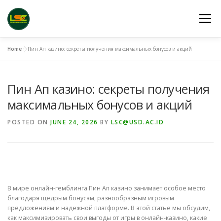
Skip
to
Menu
content
Home
»
Пин Ап казино: секреты получения максимальных бонусов и акций
HOME
LSC 2026 REGISTRATION
Пин Ап казино: секреты получения
ACCEPTED ABSTRACTS
VENUES
LINKS
максимальных бонусов и акций
POSTED ON
JUNE 24, 2026
BY
LSC@USD.AC.ID
PUBLICATION CHANNELS
ARCHIVE
GALLERY
В мире онлайн-гемблинга Пин Ап казино занимает особое место
благодаря щедрым бонусам, разнообразным игровым
предложениям и надежной платформе. В этой статье мы обсудим,
как максимизировать свои выгоды от игры в онлайн-казино, какие