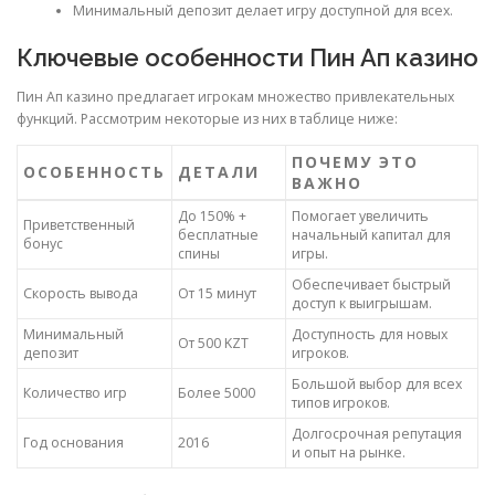
Минимальный депозит делает игру доступной для всех.
Ключевые особенности Пин Ап казино
Пин Ап казино предлагает игрокам множество привлекательных
функций. Рассмотрим некоторые из них в таблице ниже:
ПОЧЕМУ ЭТО
ОСОБЕННОСТЬ
ДЕТАЛИ
ВАЖНО
До 150% +
Помогает увеличить
Приветственный
бесплатные
начальный капитал для
бонус
спины
игры.
Обеспечивает быстрый
Скорость вывода
От 15 минут
доступ к выигрышам.
Минимальный
Доступность для новых
От 500 KZT
депозит
игроков.
Большой выбор для всех
Количество игр
Более 5000
типов игроков.
Долгосрочная репутация
Год основания
2016
и опыт на рынке.