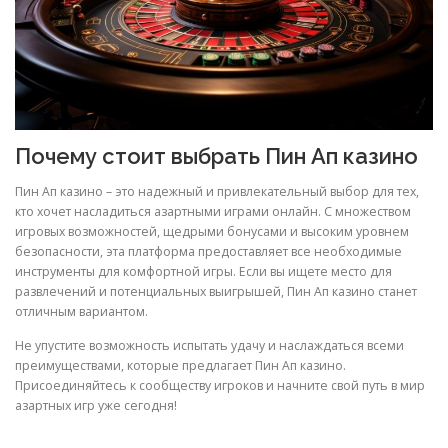
Почему стоит выбрать Пин Ап казино
Пин Ап казино – это надежный и привлекательный выбор для тех,
кто хочет насладиться азартными играми онлайн. С множеством
игровых возможностей, щедрыми бонусами и высоким уровнем
безопасности, эта платформа предоставляет все необходимые
инструменты для комфортной игры. Если вы ищете место для
развлечений и потенциальных выигрышей, Пин Ап казино станет
отличным вариантом.
Не упустите возможность испытать удачу и наслаждаться всеми
преимуществами, которые предлагает Пин Ап казино.
Присоединяйтесь к сообществу игроков и начните свой путь в мир
азартных игр уже сегодня!