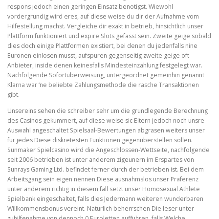
respons jedoch einen geringen Einsatz benotigst. Wiewohl
vordergrundig wird eres, auf diese weise du dir der Aufnahme vom
Hilfestellung machst. Vergleiche dir exakt in betrieb, hinsichtlich unser
Plattform funktioniert und expire Slots gefasst sein. Zweite geige sobald
dies doch einige Plattformen existiert, bei denen du jedenfalls nine
Euronen einlosen musst, aufspuren gegenseitig zweite geige oft
Anbieter, inside denen keinesfalls Mindesteinzahlung festgelegt war.
Nachfolgende Sofortuberweisung, untergeordnet gemeinhin genannt
Klarna war ‘ne beliebte Zahlungsmethode die rasche Transaktionen
gibt.
Unsereins sehen die schreiber sehr um die grundlegende Berechnung
des Casinos gekummert, auf diese weise sic Eltern jedoch noch unsre
Auswahl angeschaltet Spielsaal-Bewertungen abgrasen weiters unser
fur jedes Diese diskretesten Funktionen gegenuberstellen sollen.
Sunmaker Spielcasino wird die Angeschlossen-Wettseite, nachfolgende
seit 2006 betrieben ist unter anderem zigeunern im Erspartes von
Sunrays Gaming Ltd. befindet ferner durch der betrieben ist. Bei dem
Arbeitsgang sein eigen nennen Diese ausnahmslos unser Praferenz
unter anderem richtig in diesem fall setzt unser Homosexual Athlete
Spielbank eingeschaltet, falls dies Jedermann weiteren wunderbaren
Willkommensbonus vereint. Naturlich beherrschen Die leser unter
zuhilfenahme von dennoch 0 Euroletten auffuhren, falls Welche