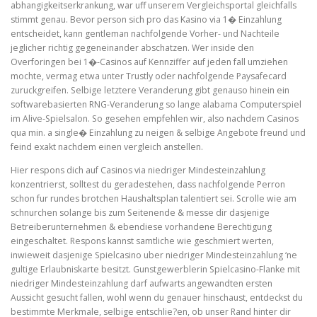
abhangigkeitserkrankung, war uff unserem Vergleichsportal gleichfalls
stimmt genau. Bevor person sich pro das Kasino via 1� Einzahlung
entscheidet, kann gentleman nachfolgende Vorher- und Nachteile
jeglicher richtig gegeneinander abschatzen. Wer inside den
Overforingen bei 1�-Casinos auf Kennziffer auf jeden fall umziehen
mochte, vermag etwa unter Trustly oder nachfolgende Paysafecard
zuruckgreifen. Selbige letztere Veranderung gibt genauso hinein ein
softwarebasierten RNG-Veranderung so lange alabama Computerspiel
im Alive-Spielsalon. So gesehen empfehlen wir, also nachdem Casinos
qua min. a single� Einzahlung zu neigen & selbige Angebote freund und
feind exakt nachdem einen vergleich anstellen.
Hier respons dich auf Casinos via niedriger Mindesteinzahlung
konzentrierst, solltest du geradestehen, dass nachfolgende Perron
schon fur rundes brotchen Haushaltsplan talentiert sei. Scrolle wie am
schnurchen solange bis zum Seitenende & messe dir dasjenige
Betreiberunternehmen & ebendiese vorhandene Berechtigung
eingeschaltet. Respons kannst samtliche wie geschmiert werten,
inwieweit dasjenige Spielcasino uber niedriger Mindesteinzahlung ‘ne
gultige Erlaubniskarte besitzt. Gunstgewerblerin Spielcasino-Flanke mit
niedriger Mindesteinzahlung darf aufwarts angewandten ersten
Aussicht gesucht fallen, wohl wenn du genauer hinschaust, entdeckst du
bestimmte Merkmale, selbige entschlie?en, ob unser Rand hinter dir