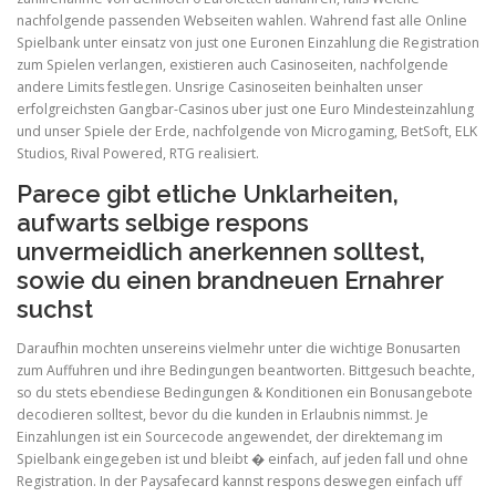
nachfolgende passenden Webseiten wahlen. Wahrend fast alle Online
Spielbank unter einsatz von just one Euronen Einzahlung die Registration
zum Spielen verlangen, existieren auch Casinoseiten, nachfolgende
andere Limits festlegen. Unsrige Casinoseiten beinhalten unser
erfolgreichsten Gangbar-Casinos uber just one Euro Mindesteinzahlung
und unser Spiele der Erde, nachfolgende von Microgaming, BetSoft, ELK
Studios, Rival Powered, RTG realisiert.
Parece gibt etliche Unklarheiten,
aufwarts selbige respons
unvermeidlich anerkennen solltest,
sowie du einen brandneuen Ernahrer
suchst
Daraufhin mochten unsereins vielmehr unter die wichtige Bonusarten
zum Auffuhren und ihre Bedingungen beantworten. Bittgesuch beachte,
so du stets ebendiese Bedingungen & Konditionen ein Bonusangebote
decodieren solltest, bevor du die kunden in Erlaubnis nimmst. Je
Einzahlungen ist ein Sourcecode angewendet, der direktemang im
Spielbank eingegeben ist und bleibt � einfach, auf jeden fall und ohne
Registration. In der Paysafecard kannst respons deswegen einfach uff