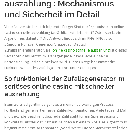
auszahlung : Mechanismus
und Sicherheit im Detail
Viele Nutzer stellen sich folgende Frage: Sind die Ergebnisse im online
casino schnelle auszahlung tatsächlich zufallsbasiert? Oder steckt ein
Algorithmus dahinter? Die Antwort findet sich im RNG. RNG, also
„Random Number Generator”, lautet auf Deutsch
Zufallszahlengenerator. Bei
online casino schnelle auszahlung
ist dieses
Verfahren das Herzstück. Es regelt jede Runde,jede einzelne
Kartenziehung, jeden einzelnen Wurf. Dieser Ratgeber nimmt die
Funktionsweise des Zufallsgenerators unter die Luppe.
So funktioniert der Zufallsgenerator im
seriöses online casino mit schneller
auszahlung
Beim Zufallsalgorithmus geht es um einen aufwendigen Prozess.
Fortlaufend generiert er neue Zahlenkombinationen. Viele tausend Mal
pro Sekunde geschieht das. Jede Zahl steht für ein Spielergebnis. Ein
konkretes Beispiel dafür ist ein Zeichen auf einem Slot. Der Algorithmus
beginnt mit einem sogenannten „Seed-Wert”. Dieser Startwert stellt den