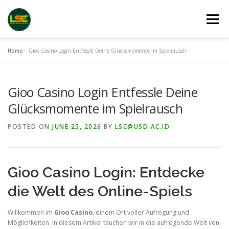
Skip
to
Menu
content
Home
»
Gioo Casino Login Entfessle Deine Glücksmomente im Spielrausch
HOME
LSC 2026 REGISTRATION
VENUES
Gioo Casino Login Entfessle Deine
LINKS
PUBLICATION CHANNELS
ARCHIVE
Glücksmomente im Spielrausch
POSTED ON
JUNE 25, 2026
BY
LSC@USD.AC.ID
GALLERY
Gioo Casino Login: Entdecke
die Welt des Online-Spiels
Willkommen im
Gioo Casino
, einem Ort voller Aufregung und
Möglichkeiten. In diesem Artikel tauchen wir in die aufregende Welt von