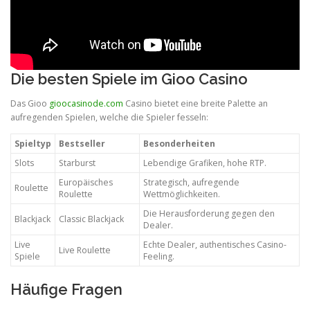
Die besten Spiele im Gioo Casino
Das Gioo
gioocasinode.com
Casino bietet eine breite Palette an
aufregenden Spielen, welche die Spieler fesseln:
Spieltyp
Bestseller
Besonderheiten
Slots
Starburst
Lebendige Grafiken, hohe RTP.
Europäisches
Strategisch, aufregende
Roulette
Roulette
Wettmöglichkeiten.
Die Herausforderung gegen den
Blackjack
Classic Blackjack
Dealer.
Live
Echte Dealer, authentisches Casino-
Live Roulette
Spiele
Feeling.
Häufige Fragen