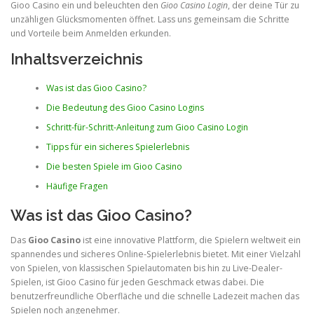
Gioo Casino ein und beleuchten den
Gioo Casino Login
, der deine Tür zu
unzähligen Glücksmomenten öffnet. Lass uns gemeinsam die Schritte
und Vorteile beim Anmelden erkunden.
Inhaltsverzeichnis
Was ist das Gioo Casino?
Die Bedeutung des Gioo Casino Logins
Schritt-für-Schritt-Anleitung zum Gioo Casino Login
Tipps für ein sicheres Spielerlebnis
Die besten Spiele im Gioo Casino
Häufige Fragen
Was ist das Gioo Casino?
Das
Gioo Casino
ist eine innovative Plattform, die Spielern weltweit ein
spannendes und sicheres Online-Spielerlebnis bietet. Mit einer Vielzahl
von Spielen, von klassischen Spielautomaten bis hin zu Live-Dealer-
Spielen, ist Gioo Casino für jeden Geschmack etwas dabei. Die
benutzerfreundliche Oberfläche und die schnelle Ladezeit machen das
Spielen noch angenehmer.