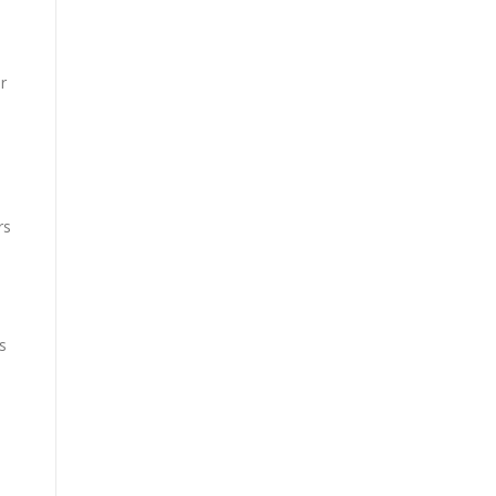
r
rs
s