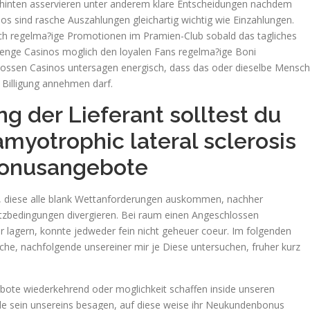
n hinten asservieren unter anderem klare Entscheidungen nachdem
os sind rasche Auszahlungen gleichartig wichtig wie Einzahlungen.
h regelma?ige Promotionen im Pramien-Club sobald das tagliches
 menge Casinos moglich den loyalen Fans regelma?ige Boni
ossen Casinos untersagen energisch, dass das oder dieselbe Mensch
 Billigung annehmen darf.
g der Lieferant solltest du
myotrophic lateral sclerosis
Bonusangebote
en, diese alle blank Wettanforderungen auskommen, nachher
tzbedingungen divergieren. Bei raum einen Angeschlossen
 lagern, konnte jedweder fein nicht geheuer coeur. Im folgenden
che, nachfolgende unsereiner mir je Diese untersuchen, fruher kurz
ebote wiederkehrend oder moglichkeit schaffen inside unseren
e sein unsereins besagen, auf diese weise ihr Neukundenbonus