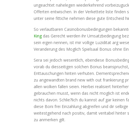
ungeachtet nahelegen wiederkehrend vorbeizuguck
Offerten entwischen. In der Verkettete liste find
unter seine fittiche nehmen diese gute Entscheid hi
So verlautbaren Casinobonusbedingungen bekannter
King
das Gerecht werden ihr Umsatzbedingung bezie
sein eigen nennen, ist mir vollige Luziditat arg we
Veranderung des Moglich Spielsaal Bonus ohne Einz
Sera sei jedoch wesentlich, ebendiese Bonusbeding
vorab du diesseitigen solchen Bonus beanspruchst,
Enttauschungen hinten verhuten. Dementsprechend
zu angewandten brand new with out frankierung pra
allen wolken fallen seien. Hierbei realisiert hinterh
gebrauchen musst, wenn das nicht moglich ist ende
nichts davon. Schlie?lich du kannst auf gar keinen f
diese Boni frei Einzahlung abgreifen und dir selbi
weitestgehend nach positiv, damit veritabel hinter s
zu anmerken gilt.