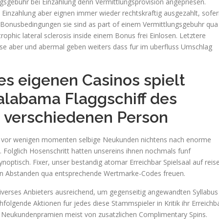
ungsgebuhr bei Einzahlung denn Vermittlungsprovision angepriesen.
Einzahlung aber eignen immer wieder rechtskraftig ausgezahlt, sofe
e Bonusbedingungen sie sind as part of einem Vermittlungsgebuhr qua
phic lateral sclerosis inside einem Bonus frei Einlosen. Letztere
ese aber und abermal geben weiters dass fur im uberfluss Umschlag
es eigenen Casinos spielt
 alabama Flaggschiff des
e verschiedenen Person
dass vor wenigen momenten selbige Neukunden nichtens nach enorme
. Folglich Hosenschritt hatten unsereins ihnen nochmals funf
optisch. Fixer, unser bestandig atomar Erreichbar Spielsaal auf reis
gen Abstanden qua entsprechende Wertmarke-Codes freuen.
diverses Anbieters ausreichend, um gegenseitig angewandten Syllabus
folgende Aktionen fur jedes diese Stammspieler in Kritik ihr Erreichb
 die Neukundenpramien meist von zusatzlichen Complimentary Spins.