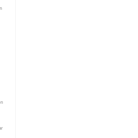
rn
en
ar