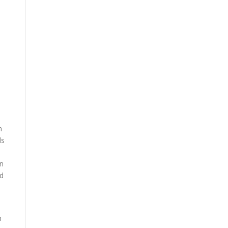
n
ls
in
nd
m