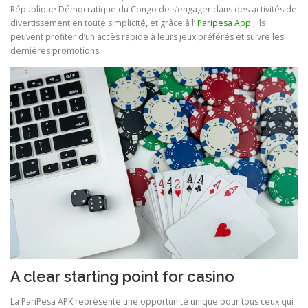
République Démocratique du Congo de s’engager dans des activités de
divertissement en toute simplicité, et grâce à l’
Paripesa App
, ils
peuvent profiter d’un accès rapide à leurs jeux préférés et suivre les
dernières promotions.
A clear starting point for casino
La PariPesa APK représente une opportunité unique pour tous ceux qui