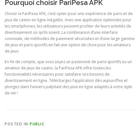
Pourquoi choisir PariPesa APK
Choisir la PariPesa APK, c’est opter pour une expérience de paris et de
jeux de casino en ligne inégalée. Avec une application optimisée pour
les smartphones, les utilisateurs peuvent profiter de leurs activités de
divertissement où qu’ils soient. La combinaison d’une interface
conviviale, de méthodes de paiement sécurisées et d’une large gamme
de jeux et paris sportifs en fait une option de choix pour les amateurs
de jeux.
En fin de compte, que vous soyez un passionné de paris sportifs ou un
amateur de jeux de casino, la PariPesa APK offre toutes les
fonctionnalités nécessaires pour satisfaire vos besoins de
divertissement en ligne. Téléchargez l’application dès aujourd’hui et
plongez dans l’univers palpitant des jeux en ligne adaptés à votre style
de vie !
POSTED IN
PUBLIC