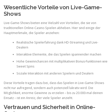
Wesentliche Vorteile von Live-Game-
Shows
Live-Game-Shows bieten eine Vielzahl von Vorteilen, die sie von
traditionellen Online-Casino-Spielen abheben. Hier sind einige der
Hauptmerkmale, die Spieler anziehen:
Realistische Spielerfahrung dank HD-Streaming und Live-
Dealern
Interaktive Elemente, die das Spielen spannender machen
Hohe Gewinnchancen mit multiplikativen Bonus-Funktionen wie
Sweet Spins
Soziale Interaktion mit anderen Spielern und Dealern
Diese Vorteile tragen dazu bei, dass das Spielen in Live-Game-Shows
nicht nur aufregend, sondern auch potenziell lukrativ wird. Die
Möglichkeit, enorme Gewinne zu erzielen – bis zu 20.000-mal deinen
Einsatz – ist ein Anreiz, der viele Spieler anzieht.
Vertrauen und Sicherheit in Online-