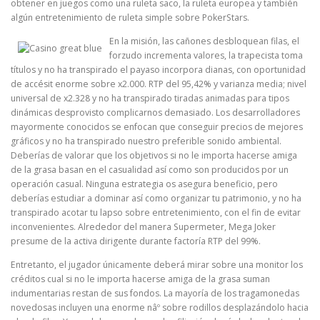
obtener en juegos como una ruleta saco, la ruleta europea y también
algún entretenimiento de ruleta simple sobre PokerStars.
En la misión, las cañones desbloquean filas, el
forzudo incrementa valores, la trapecista toma
títulos y no ha transpirado el payaso incorpora dianas, con oportunidad
de accésit enorme sobre x2.000. RTP del 95,42% y varianza media; nivel
universal de x2.328 y no ha transpirado tiradas animadas para tipos
dinámicas desprovisto complicarnos demasiado. Los desarrolladores
mayormente conocidos se enfocan que conseguir precios de mejores
gráficos y no ha transpirado nuestro preferible sonido ambiental.
Deberías de valorar que los objetivos si no le importa hacerse amiga
de la grasa basan en el casualidad así­ como son producidos por un
operación casual. Ninguna estrategia os asegura beneficio, pero
deberías estudiar a dominar así­ como organizar tu patrimonio, y no ha
transpirado acotar tu lapso sobre entretenimiento, con el fin de evitar
inconvenientes. Alrededor del manera Supermeter, Mega Joker
presume de la activa dirigente durante factoría RTP del 99%.
Entretanto, el jugador únicamente deberá mirar sobre una monitor los
créditos cual si no le importa hacerse amiga de la grasa suman
indumentarias restan de sus fondos. La mayoría de los tragamonedas
novedosas incluyen una enorme nâº sobre rodillos desplazándolo hacia