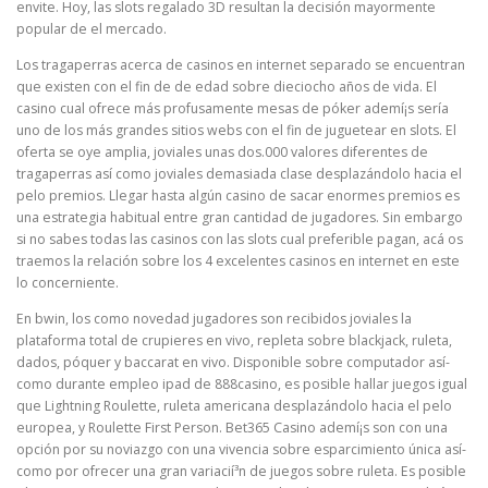
envite. Hoy, las slots regalado 3D resultan la decisión mayormente
popular de el mercado.
Los tragaperras acerca de casinos en internet separado se encuentran
que existen con el fin de de edad sobre dieciocho años de vida. El
casino cual ofrece más profusamente mesas de póker ademí¡s serí­a
uno de los más grandes sitios webs con el fin de juguetear en slots. El
oferta se oye amplia, joviales unas dos.000 valores diferentes de
tragaperras así­ como joviales demasiada clase desplazándolo hacia el
pelo premios. Llegar hasta algún casino de sacar enormes premios es
una estrategia habitual entre gran cantidad de jugadores. Sin embargo
si no sabes todas las casinos con las slots cual preferible pagan, acá os
traemos la relación sobre los 4 excelentes casinos en internet en este
lo concerniente.
En bwin, los como novedad jugadores son recibidos joviales la
plataforma total de crupieres en vivo, repleta sobre blackjack, ruleta,
dados, póquer y baccarat en vivo. Disponible sobre computador así­
como durante empleo ipad de 888casino, es posible hallar juegos igual
que Lightning Roulette, ruleta americana desplazándolo hacia el pelo
europea, y Roulette First Person. Bet365 Casino ademí¡s son con una
opción por su noviazgo con una vivencia sobre esparcimiento única así­
como por ofrecer una gran variacií³n de juegos sobre ruleta. Es posible