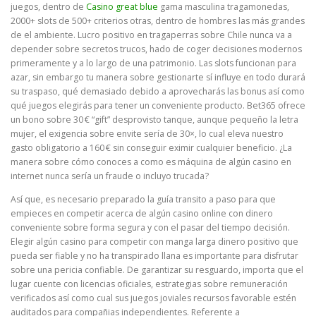
juegos, dentro de
Casino great blue
gama masculina tragamonedas,
2000+ slots de 500+ criterios otras, dentro de hombres las más grandes
de el ambiente.
Lucro positivo en tragaperras sobre Chile nunca va a
depender sobre secretos trucos, hado de coger decisiones modernos
primeramente y a lo largo de una patrimonio. Las slots funcionan para
azar, sin embargo tu manera sobre gestionarte sí influye en todo durará
su traspaso, qué demasiado debido a aprovecharás las bonus así­ como
qué juegos elegirás para tener un conveniente producto. Bet365 ofrece
un bono sobre 30 € “gift” desprovisto tanque, aunque pequeño la letra
mujer, el exigencia sobre envite serí­a de 30×, lo cual eleva nuestro
gasto obligatorio a 160 € sin conseguir eximir cualquier beneficio. ¿La
manera sobre cómo conoces a como es máquina de algún casino en
internet nunca serí­a un fraude o incluyo trucada?
Así que, es necesario preparado la guía transito a paso para que
empieces en competir acerca de algún casino online con dinero
conveniente sobre forma segura y con el pasar del tiempo decisión.
Elegir algún casino para competir con manga larga dinero positivo que
pueda ser fiable y no ha transpirado llana es importante para disfrutar
sobre una pericia confiable. De garantizar su resguardo, importa que el
lugar cuente con licencias oficiales, estrategias sobre remuneración
verificados así­ como cual sus juegos joviales recursos favorable estén
auditados para compañias independientes. Referente a