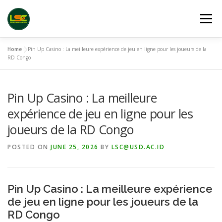
Skip
to
Menu
content
Home
»
Pin Up Casino : La meilleure expérience de jeu en ligne pour les joueurs de la
HOME
LSC 2026 REGISTRATION
RD Congo
Pin Up Casino : La meilleure
ACCEPTED ABSTRACTS
VENUES
LINKS
expérience de jeu en ligne pour les
joueurs de la RD Congo
PUBLICATION CHANNELS
ARCHIVE
GALLERY
POSTED ON
JUNE 25, 2026
BY
LSC@USD.AC.ID
Pin Up Casino : La meilleure expérience
de jeu en ligne pour les joueurs de la
RD Congo