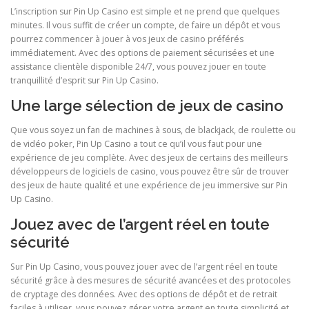
L’inscription sur Pin Up Casino est simple et ne prend que quelques
minutes. Il vous suffit de créer un compte, de faire un dépôt et vous
pourrez commencer à jouer à vos jeux de casino préférés
immédiatement. Avec des options de paiement sécurisées et une
assistance clientèle disponible 24/7, vous pouvez jouer en toute
tranquillité d’esprit sur Pin Up Casino.
Une large sélection de jeux de casino
Que vous soyez un fan de machines à sous, de blackjack, de roulette ou
de vidéo poker, Pin Up Casino a tout ce qu’il vous faut pour une
expérience de jeu complète. Avec des jeux de certains des meilleurs
développeurs de logiciels de casino, vous pouvez être sûr de trouver
des jeux de haute qualité et une expérience de jeu immersive sur Pin
Up Casino.
Jouez avec de l’argent réel en toute
sécurité
Sur Pin Up Casino, vous pouvez jouer avec de l’argent réel en toute
sécurité grâce à des mesures de sécurité avancées et des protocoles
de cryptage des données. Avec des options de dépôt et de retrait
faciles à utiliser, vous pouvez gérer votre argent en toute simplicité et