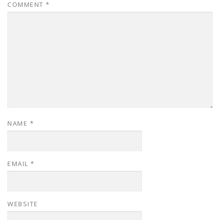
COMMENT
*
NAME
*
EMAIL
*
WEBSITE