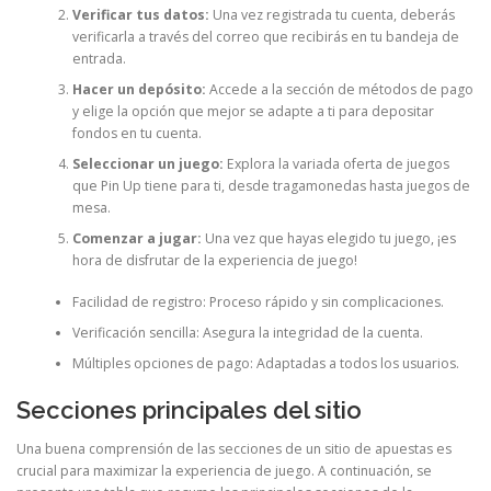
Verificar tus datos:
Una vez registrada tu cuenta, deberás
verificarla a través del correo que recibirás en tu bandeja de
entrada.
Hacer un depósito:
Accede a la sección de métodos de pago
y elige la opción que mejor se adapte a ti para depositar
fondos en tu cuenta.
Seleccionar un juego:
Explora la variada oferta de juegos
que Pin Up tiene para ti, desde tragamonedas hasta juegos de
mesa.
Comenzar a jugar:
Una vez que hayas elegido tu juego, ¡es
hora de disfrutar de la experiencia de juego!
Facilidad de registro: Proceso rápido y sin complicaciones.
Verificación sencilla: Asegura la integridad de la cuenta.
Múltiples opciones de pago: Adaptadas a todos los usuarios.
Secciones principales del sitio
Una buena comprensión de las secciones de un sitio de apuestas es
crucial para maximizar la experiencia de juego. A continuación, se