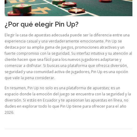
¿Por qué elegir Pin Up?
Elegir la casa de apuestas adecuada puede ser la diferencia entre una
experiencia casual y una verdaderamente emocionante. Pin Up se
destaca por su amplia gama de juegos, promociones atractivas y un
fuerte compromiso con la seguridad. Su interfaz intuitiva y su atención al
cliente hacen que sea fácil para los nuevos jugadores adaptarse y
comenzar a disfrutar. Si buscas una plataforma que ofrezca diversión,
seguridad y una comunidad activa de jugadores, Pin Up es una opción
que vale la pena considerar.
En resumen, Pin Up no solo es una plataforma de apuestas; es un
espacio donde la emoción del juego se encuentra con la seguridad y la
diversión. Si estás en Ecuador y te apasionan las apuestas en línea, no
dudes en explorar todo lo que Pin Up tiene para ofrecer para el año
2026.