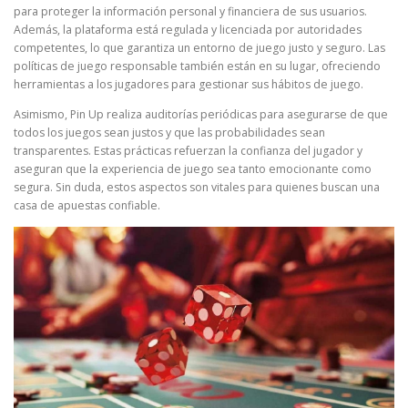
para proteger la información personal y financiera de sus usuarios.
Además, la plataforma está regulada y licenciada por autoridades
competentes, lo que garantiza un entorno de juego justo y seguro. Las
políticas de juego responsable también están en su lugar, ofreciendo
herramientas a los jugadores para gestionar sus hábitos de juego.
Asimismo, Pin Up realiza auditorías periódicas para asegurarse de que
todos los juegos sean justos y que las probabilidades sean
transparentes. Estas prácticas refuerzan la confianza del jugador y
aseguran que la experiencia de juego sea tanto emocionante como
segura. Sin duda, estos aspectos son vitales para quienes buscan una
casa de apuestas confiable.