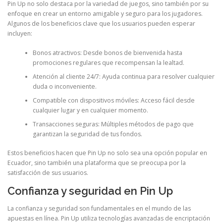
Pin Up no solo destaca por la variedad de juegos, sino también por su
enfoque en crear un entorno amigable y seguro para los jugadores.
Algunos de los beneficios clave que los usuarios pueden esperar
incluyen:
Bonos atractivos: Desde bonos de bienvenida hasta
promociones regulares que recompensan la lealtad.
Atención al cliente 24/7: Ayuda continua para resolver cualquier
duda o inconveniente.
Compatible con dispositivos móviles: Acceso fácil desde
cualquier lugar y en cualquier momento.
Transacciones seguras: Múltiples métodos de pago que
garantizan la seguridad de tus fondos.
Estos beneficios hacen que Pin Up no solo sea una opción popular en
Ecuador, sino también una plataforma que se preocupa por la
satisfacción de sus usuarios.
Confianza y seguridad en Pin Up
La confianza y seguridad son fundamentales en el mundo de las
apuestas en línea. Pin Up utiliza tecnologías avanzadas de encriptación