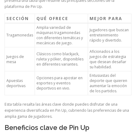
presenta una tabla que resume las principales secciones de la
plataforma de Pin Up.
SECCIÓN
QUÉ OFRECE
MEJOR PARA
Amplia variedad de
Jugadores que buscan
máquinas tragamonedas
Tragamonedas
entretenimiento
con diferentes temáticas y
rápido y divertido.
mecánicas de juego.
Aficionados a los
Clásicos como blackjack,
Juegos de
juegos de estrategia
ruleta y póker, disponibles
mesa
que desean desafiar
en diferentes variantes.
su habilidad.
Entusiastas del
Opciones para apostar en
Apuestas
deporte que quieren
esportes y eventos
deportivas
aumentar la emoción
deportivos en vivo.
de los partidos.
Esta tabla resalta las áreas clave donde puedes disfrutar de una
experiencia diversificada en Pin Up, cubriendo las preferencias de una
amplia gama de jugadores.
Beneficios clave de Pin Up