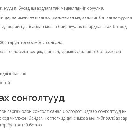
г, нууц үг, бусад шаардлагатай мэдээллүүдийг оруулна.
сний дараа имэйлээ шалгаж, дансныхаа мэдээллийг баталгаажуулна
чид өөрийн дансандаа мөнгө байршуулах шаардлагатай бөгөөд
5000 гаруй тоглоомоос сонгоно.
а тоглоомыг эхлүүлж, шагнал, урамшуулал авах боломжтой.
йдлыг хангах
мжтой
гах сонголтууд
лон гаргах олон сонголт санал болгодог. Эдгээр сонголтууд нь
лгоход чиглэсэн байдаг. Тоглогчид дансныхаа мөнгийг хялбараар
ор бүртгэлтэй болно.