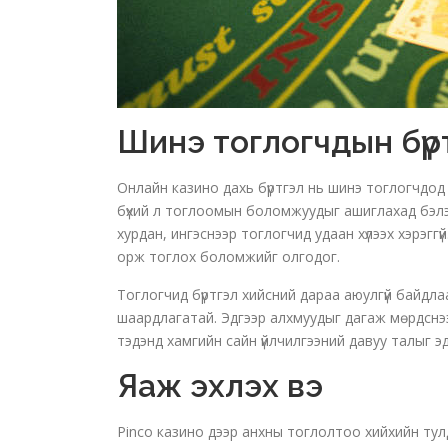
Шинэ тоглогчдын бүр
Онлайн казино дахь бүртгэл нь шинэ тоглогчдод
бүхий л тоглоомын боломжуудыг ашиглахад бэлэ
хурдан, ингэснээр тоглогчид удаан хүлээх хэрэгг
орж тоглох боломжийг олгодог.
Тоглогчид бүртгэл хийсний дараа аюулгүй байдл
шаардлагатай. Эдгээр алхмуудыг дагаж мөрдснэ
тэдэнд хамгийн сайн үйлчилгээний давуу талыг 
Яаж эхлэх вэ
Pinco казино дээр анхны тоглолтоо хийхийн тул