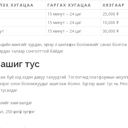
ЭХ ХУГАЦАА
ГАРГАХ ХУГАЦАА
ХЯЗГААР
15 минут – 24 цаг
25,000 ₮
15 минут – 24 цаг
10,000 ₮
ут
15 минут – 24 цаг
30,000 ₮
эгчдийн мөнгийг хурдан, зүгээр л шилжүүлэх боломжийг санал болгож
дирдах талаар сонголттой байдаг.
 ашиг тус
аж буй хэд хэдэн давуу талуудтай. Тоглогчид платформын аюулгү
зэрэг олон боломжуудыг ашиглаж болно. Эдгээр ашиг тус нь Pinc
тусалдаг.
ллийг хамгаалдаг
50 үнэгүй эргүүлэг