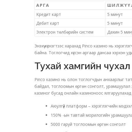
АРГА
ШИЛЖҮҮЛ
Кредит карт
5 минут
Дебит карт
5 минут
Электрон төлбөрийн систем
Дахин 5 мин
Энэхүү хүснэгтээс харахад Pinco казино нь хэрэгл
байна. Тоглогчид хүссэн аргаар дансаа хэрхэн у
Тухай хамгийн чухал
Pinco казино нь олон тоглогчдын анхаарлыг тат
байдал, тоглоомын өргөн сонголт, урамшуулал 
казиног бусад онлайн казиноноос ялгаруулахад 
Аюулгүй платформ – хэрэглэгчийн мэдээ
150% -ын тавтай морилогийн урамшуулал, 2
5000 гаруй тоглоомын өргөн сонголт