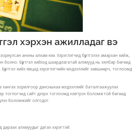
тгэл хэрхэн ажилладаг вэ
 зориулсан анхны алхам юм. Хэрэглэгчид бүртгэлээ амархан хийж,
н болно. Бүртгэл хийхэд шаардлагатай алхмууд нь хялбар бөгөөд
үй. Бүртгэл хийх явцад хэрэглэгчийн мэдээллийг зөвшөөрч, тоглоомд
аа хангах зорилгоор дансныхаа мэдээллийг баталгаажуулах
эр тоглогчид сайт дээрх тоглоомд нэвтрэх боломжтой бөгөөд
эдлэх боломжийг олгодог.
д дараах алхмуудыг дагах хэрэгтэй: