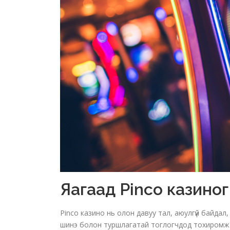
Яагаад Pinco казиног
Pinco казино нь олон давуу тал, аюулгүй байда
шинэ болон туршлагатай тоглогчдод тохиромжто