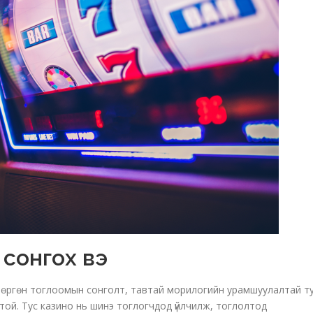
 сонгох вэ
л, өргөн тоглоомын сонголт, тавтай морилогийн урамшуулалтай т
й. Тус казино нь шинэ тоглогчдод үйлчилж, тоглолтод