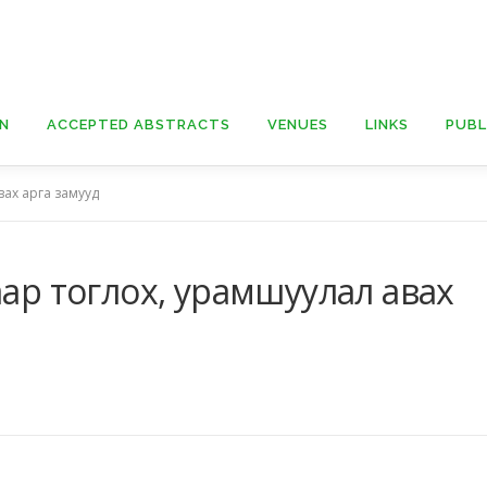
ON
ACCEPTED ABSTRACTS
VENUES
LINKS
PUBL
вах арга замууд
аар тоглох, урамшуулал авах