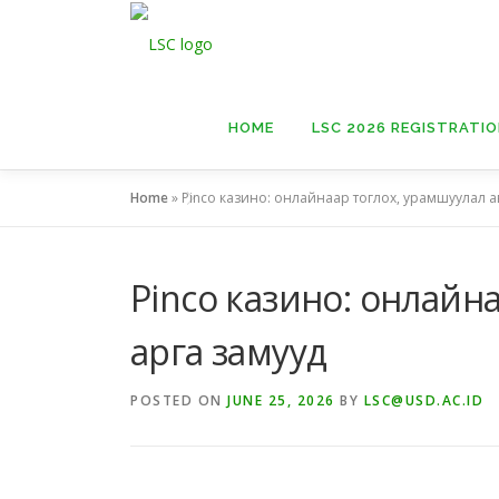
Skip
to
content
HOME
LSC 2026 REGISTRATI
Home
»
Pinco казино: онлайнаар тоглох, урамшуулал а
Pinco казино: онлайн
арга замууд
POSTED ON
JUNE 25, 2026
BY
LSC@USD.AC.ID