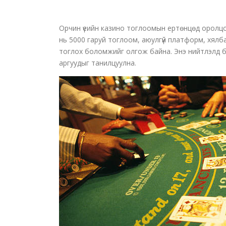
Орчин үеийн казино тоглоомын ертөнцөд оролцо
нь 5000 гаруй тоглоом, аюулгүй платформ, хялб
тоглох боломжийг олгож байна. Энэ нийтлэлд 
аргуудыг танилцуулна.