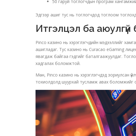
50 гаруй тоглогчдын програм хангамжийн
Эдгээр ашиг тус нь тоглогчдод тоглоом тоглохдо
Итгэлцэл ба аюулгүй
Pinco казино нь хэрэглэгчдийн мэдээллийг хамга
ашигладаг. Тус казино нь Curacao eGaming лицензт
явагдаж байгаа гэдгийг баталгаажуулдаг. Тогло
хадгалах боломжтой.
Мөн, Pinco казино нь хэрэглэгчдэд зориулсан үй
тохиолдолд шуурхай тусламж авах боломжийг о