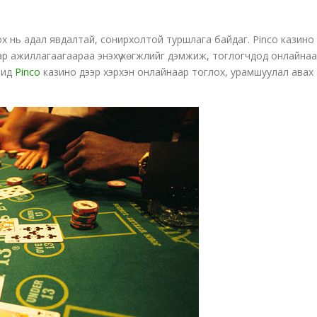
х нь адал явдалтай, сонирхолтой туршлага байдаг. Pinco казино
ар ажиллагаагаараа энэхүү хөгжлийг дэмжиж, тоглогчдод онлайна
бид
Pinco
казино дээр хэрхэн онлайнаар тоглох, урамшуулал авах