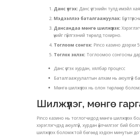
Данс үүсгэх:
Данс үүсгэхийн тулд имэйл хая
Мэдээллээ баталгаажуулах:
Бүртгүүл
Дансандаа мөнгө шилжүүлэх:
Хэрэглэг
үүнийг гүйлгээний төрөлд тохирно.
Тоглоом сонгох:
Pinco казино дээрхи 
Тоглох эхлэх:
Тоглоомоо сонгосны дара
Данс үүсгэх хурдан, хялбар процесс
Баталгаажуулалтын алхам нь аюулгүй ба
Мөнгө шилжүүлэх нь олон төрлөөр боло
Шилжүүлэг, мөнгө гар
Pinco казино нь тоглогчидод мөнгө шилжүүлэх бо
хэрэглэгчдэд аюулгүй, хурдан үйлчилгээг бий бо
шилжүүлэх боломжтой бөгөөд хэдхэн минутын дот