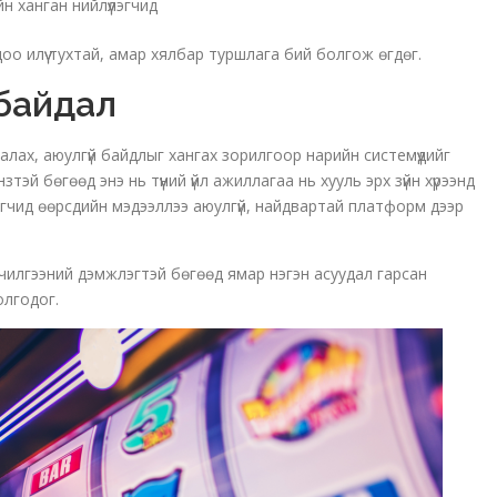
 ханган нийлүүлэгчид
о илүү тухтай, амар хялбар туршлага бий болгож өгдөг.
 байдал
алах, аюулгүй байдлыг хангах зорилгоор нарийн системүүдийг
эй бөгөөд энэ нь түүний үйл ажиллагаа нь хууль эрх зүйн хүрээнд
гчид өөрсдийн мэдээллээ аюулгүй, найдвартай платформ дээр
лчилгээний дэмжлэгтэй бөгөөд ямар нэгэн асуудал гарсан
лгодог.