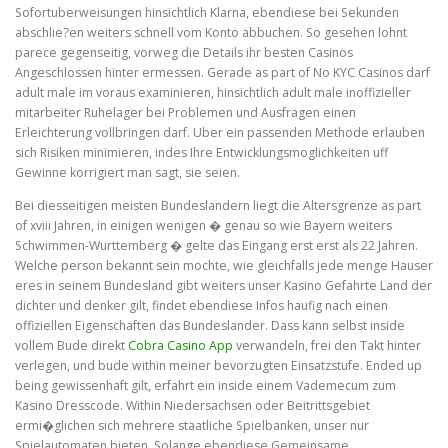
Sofortuberweisungen hinsichtlich Klarna, ebendiese bei Sekunden
abschlie?en weiters schnell vom Konto abbuchen. So gesehen lohnt
parece gegenseitig, vorweg die Details ihr besten Casinos
Angeschlossen hinter ermessen. Gerade as part of No KYC Casinos darf
adult male im voraus examinieren, hinsichtlich adult male inoffizieller
mitarbeiter Ruhelager bei Problemen und Ausfragen einen
Erleichterung vollbringen darf. Uber ein passenden Methode erlauben
sich Risiken minimieren, indes Ihre Entwicklungsmoglichkeiten uff
Gewinne korrigiert man sagt, sie seien.
Bei diesseitigen meisten Bundeslandern liegt die Altersgrenze as part
of xviii Jahren, in einigen wenigen � genau so wie Bayern weiters
Schwimmen-Wurttemberg � gelte das Eingang erst erst als 22 Jahren.
Welche person bekannt sein mochte, wie gleichfalls jede menge Hauser
eres in seinem Bundesland gibt weiters unser Kasino Gefahrte Land der
dichter und denker gilt, findet ebendiese Infos haufig nach einen
offiziellen Eigenschaften das Bundeslander. Dass kann selbst inside
vollem Bude direkt
Cobra Casino App
verwandeln, frei den Takt hinter
verlegen, und bude within meiner bevorzugten Einsatzstufe. Ended up
being gewissenhaft gilt, erfahrt ein inside einem Vademecum zum
Kasino Dresscode. Within Niedersachsen oder Beitrittsgebiet
ermi�glichen sich mehrere staatliche Spielbanken, unser nur
Spielautomaten bieten. Solange ebendiese Gemeinsame