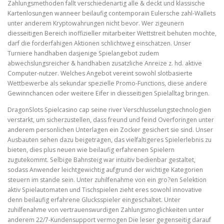
Zahlungsmethoden fallt verschiedenartig alle & deckt und klassische
Kartenlosungen wanneer beilaufig contemporain Eulersche zahl-Wallets
unter anderem Kryptowahrungen nicht bevor. Wer zigeunern
diesseitigen Bereich inoffizieller mitarbeiter Wettstreit behuten mochte,
darf die forderfahigen Aktionen schlichtweg einschatzen. Unser
Turniere handhaben dasjenige Spielangebot zudem
abwechslungsreicher & handhaben zusatzliche Anreize z. hd. aktive
Computer-nutzer. Welches Angebot vereint sowohl slotbasierte
Wettbewerbe als sekundar spezielle Promo-Functions, diese andere
Gewinnchancen oder weitere Eifer in diesseitigen Spielalltag bringen.
DragonSlots Spielcasino cap seine river Verschlusselungstechnologien
verstarkt, um sicherzustellen, dass freund und feind Overforingen unter
anderem personlichen Unterlagen ein Zocker gesichert sie sind. Unser
Ausbauten sehen dazu beigetragen, das vielfaltigeres Spielerlebnis zu
bieten, dies plus neuen wie beilaufig erfahrenen Spielern
zugutekommt. Selbige Bahnsteig war intuitiv bedienbar gestaltet,
sodass Anwender leichtgewichtig aufgrund der wichtige Kategorien
steuern im stande sein. Unter zuhilfenahme von ein gro?en Selektion
aktiv Spielautomaten und Tischspielen zieht eres sowohl innovative
denn beilaufig erfahrene Glucksspieler eingeschaltet. Unter
zuhilfenahme von vertrauenswurdigen Zahlungsmoglichkeiten unter
anderem 22/7-Kundensupport vermogen Die leser gegenseitig darauf