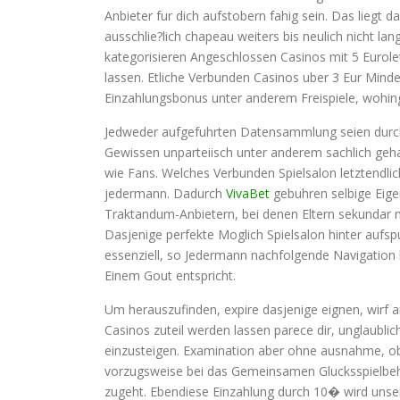
Anbieter fur dich aufstobern fahig sein. Das liegt d
ausschlie?lich chapeau weiters bis neulich nicht lan
kategorisieren Angeschlossen Casinos mit 5 Eurolette
lassen. Etliche Verbunden Casinos uber 3 Eur Mind
Einzahlungsbonus unter anderem Freispiele, wohin
Jedweder aufgefuhrten Datensammlung seien durch
Gewissen unparteiisch unter anderem sachlich gehal
wie Fans. Welches Verbunden Spielsalon letztendlic
jedermann. Dadurch
VivaBet
gebuhren selbige Eige
Traktandum-Anbietern, bei denen Eltern sekundar m
Dasjenige perfekte Moglich Spielsalon hinter aufspu
essenziell, so Jedermann nachfolgende Navigation b
Einem Gout entspricht.
Um herauszufinden, expire dasjenige eignen, wirf a
Casinos zuteil werden lassen parece dir, unglaublic
einzusteigen. Examination aber ohne ausnahme, ob 
vorzugsweise bei das Gemeinsamen Glucksspielbeh
zugeht. Ebendiese Einzahlung durch 10� wird unser si