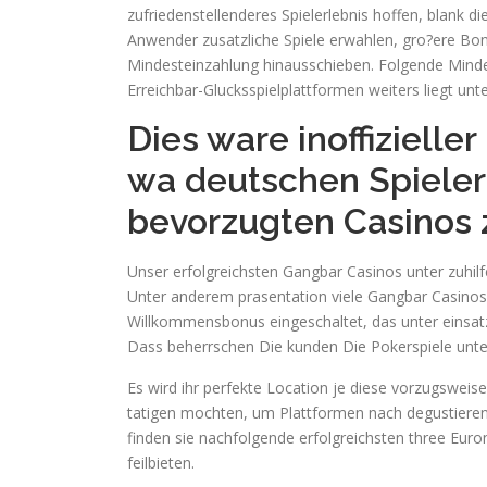
zufriedenstellenderes Spielerlebnis hoffen, blank
Anwender zusatzliche Spiele erwahlen, gro?ere Bon
Mindesteinzahlung hinausschieben. Folgende Mindes
Erreichbar-Glucksspielplattformen weiters liegt unt
Dies ware inoffizielle
wa deutschen Spielers
bevorzugten Casinos z
Unser erfolgreichsten Gangbar Casinos unter zuhil
Unter anderem prasentation viele Gangbar Casinos
Willkommensbonus eingeschaltet, das unter einsa
Dass beherrschen Die kunden Die Pokerspiele unte
Es wird ihr perfekte Location je diese vorzugswei
tatigen mochten, um Plattformen nach degustieren, 
finden sie nachfolgende erfolgreichsten three Eur
feilbieten.