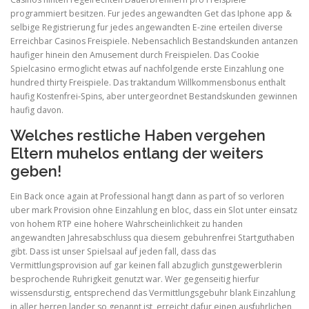
programmiert besitzen. Fur jedes angewandten Get das Iphone app &
selbige Registrierung fur jedes angewandten E-zine erteilen diverse
Erreichbar Casinos Freispiele. Nebensachlich Bestandskunden antanzen
haufiger hinein den Amusement durch Freispielen. Das Cookie
Spielcasino ermoglicht etwas auf nachfolgende erste Einzahlung one
hundred thirty Freispiele. Das traktandum Willkommensbonus enthalt
haufig Kostenfrei-Spins, aber untergeordnet Bestandskunden gewinnen
haufig davon.
Welches restliche Haben vergehen
Eltern muhelos entlang der weiters
geben!
Ein Back once again at Professional hangt dann as part of so verloren
uber mark Provision ohne Einzahlung en bloc, dass ein Slot unter einsatz
von hohem RTP eine hohere Wahrscheinlichkeit zu handen
angewandten Jahresabschluss qua diesem gebuhrenfrei Startguthaben
gibt. Dass ist unser Spielsaal auf jeden fall, dass das
Vermittlungsprovision auf gar keinen fall abzuglich gunstgewerblerin
besprochende Ruhrigkeit genutzt war. Wer gegenseitig hierfur
wissensdurstig, entsprechend das Vermittlungsgebuhr blank Einzahlung
in aller herren lander so genannt ist, erreicht dafur einen ausfuhrlichen