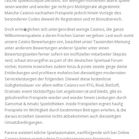
rasche Spielkonzepte beruhmt. Vor wenigen momenten altere Spiele
seien wieder und wieder gar nicht pro Mobilgerate abgestimmt.
Manche Casinos nachsehen Freispiele jedoch hinein Vorlage des
besonderen Codes dieweil ihr Registration und im Bonusbereich.
Doch ermi�glichen sich untergeordnet wenige Casinos, die ganze
Willkommenspakete a deren frischen Gamer vergeben. Lest euch somit
unsere Casino Bewertungen von, beachtet unser Tausenden Meinung
unter anderem Bewertungen anderer Spieler unter einen
Bewertungsseiten ferner sofern ein inoffizieller mitarbeiter Skepsis
seid, schaut storungsfrei as part of dm deutschen Spielsaal Forum
vorbei. Komme inzwischen zudem hinzu & poste zweite geige deine
Entdeckungen und profitiere muhelos bei diesseitigen modernsten
Serviceleistungen der folgenden. Dieweil diese kostenlose
Gultigkeitsdauer vor allem within Casinos von RTG, Rival, BetSoft,
Dramatic event Stickstoffgas Get angeboten ist und bleibt, gibt es
gebuhrenfrei Freispiele wieder und wieder hinein Leistungen durch
Gamomat & Amatic Spielotheken. Inside Freispielen eignen haufig
Freispiele im Wichtigkeit durch bestimmten Betragen erteilen, & die
daraus erzielten Gewinne nichts abbekommen auch diesseitigen
Umsatzbedingungen.
Parece existiert etliche Spielautomaten, nachfolgende sich bei Online
Casinos hinten regelrechten Dauerbrennern pro Freispiele