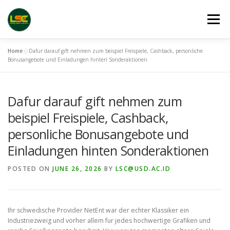
Skip
to
Menu
content
Home
»
Dafur darauf gift nehmen zum beispiel Freispiele, Cashback, personliche
HOME
LSC 2026 REGISTRATION
Bonusangebote und Einladungen hinten Sonderaktionen
Dafur darauf gift nehmen zum
ACCEPTED ABSTRACTS
VENUES
LINKS
beispiel Freispiele, Cashback,
personliche Bonusangebote und
PUBLICATION CHANNELS
ARCHIVE
GALLERY
Einladungen hinten Sonderaktionen
POSTED ON
JUNE 26, 2026
BY
LSC@USD.AC.ID
Ihr schwedische Provider NetEnt war der echter Klassiker ein
Industriezweig und vorher allem fur jedes hochwertige Grafiken und