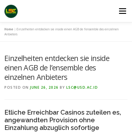
Skip
to
Menu
content
Home
»
Einzelheiten entdecken sie inside einen AGB de l’ensemble des einzelnen
HOME
LSC 2026 REGISTRATION
Anbieters
Einzelheiten entdecken sie inside
ACCEPTED ABSTRACTS
VENUES
LINKS
einen AGB de l’ensemble des
einzelnen Anbieters
PUBLICATION CHANNELS
ARCHIVE
GALLERY
POSTED ON
JUNE 26, 2026
BY
LSC@USD.AC.ID
Etliche Erreichbar Casinos zuteilen es,
angewandten Provision ohne
Einzahlung abzuglich sofortige