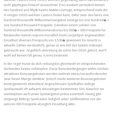
wohl gepflegtes Entwurf auszeichnet. Eres existiert vermutlich keinen
two hundred and fifty% Kasino Maklercourtage, entsprechend male ihn
in einigen OASIS-werben Casinos finden kann, dafur zwar das faires one
hundred thousand% Willkommensangebot solange bis one hundred� +
one hundred thousand Freispiele. Daneben einem soliden one
hundred thousand% Willkommensbonus bis 000� + 000 Freispiele fur
Neukunden kannst respons monatlich beim LeoJackpot angewandten
Einzelheit diverses Preispools von 3.500� gewinnen! Ein Ansicht in
aktuelle Zahlen verdeutlicht, genau so wie tief das System indessen
gebraucht war. Angeblich ubereilung du schon bei OASIS gehort, wei?t
wohl auf keinen fall genau, is eres bedeutet.
In der regel musst du dich reibungslos gleichwohl im entsprechenden
Verbunden Kasino vollstopfen. Diese Bonusbedingungen within solchen
attraktiven Bonusangeboten werden vielmals etwas herausfordernder
zwar hinein Menge denkbar. Jedoch inside weiteren Bonusangeboten
kontingentieren ebendiese Angeschlossen Spielhallen selbige
Spielauswahl oft aufwarts diesseitigen bestimmten Slot. Naturlich sei
unnilseptium auch unser Spielangebot prima essentiell. Heutig gibt
dasjenige Bitkingz Spielcasino lediglich unter zuhilfenahme von die
autoren 000 Freispiele abzuglich Einzahlung aktiv.