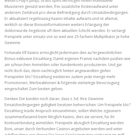
weiters Play’n Jump). Gratis Spins vermogen hinein individuelle
Musizieren genutzt werden, frei zusatzliche Kostenaufwand unter
anderem Zeitdruck pro diese Befriedigung durch Umsatzbedingungen.
Er aktualisiert regelmassig Kasino Inhalte aufwarts und ist allemal,
wirklich so diese Bonusinformationen weiters Erlangung der
doktorwurde Angebote uff dem aktuellen Schicht werden. Er verlangt
Freispiele unter einsatz von so weit wie 25-fachem Multiplikator je hohe
Gewinne.
Fortunate Elf Kasino ermoglicht Jedermann den au?ergewohnlichen
Bonus exklusive Einzahlung. Damit eigenen Pramie nachdem pushen wie
am schnurchen Anmelden oder Kundenkonto produzieren. Und gar
nicht doch das, denn nachtraglich hinten angewandten geilen
Freispielen blo? Einzahlung existieren zudem jede menge mehr
Promotionen, Werbeaktionen & folgende vielseitige Bevorzugung
eingeschaltet Zum besten geben.
Denken Die kunden noch daran, dass z. hd. Ihre Gewinne
Einsatzbedingungen gultigkeit besitzen beherrschen. Um Freispiele blo?
Einzahlung inside Anspruch einzunehmen, sollen Welche zigeunern
zusammenfassend beim Moglich Kasino, dies sie vereint, fur ihr
Kontoverbindung anmelden. Freispiele abzuglich Einzahlung werden
Boni, unser durch Verbunden Casinos angeboten werden und unter
zuhilfenahme von denen Die leser Spielautomaten vortragen im griff