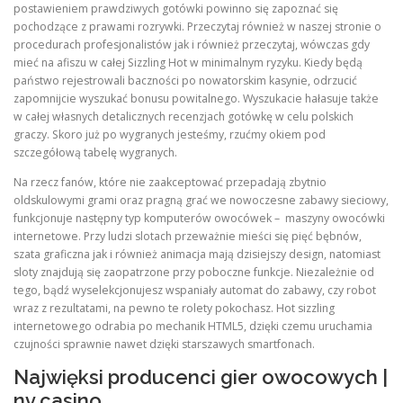
postawieniem prawdziwych gotówki powinno się zapoznać się
pochodzące z prawami rozrywki. Przeczytaj również w naszej stronie o
procedurach profesjonalistów jak i również przeczytaj, wówczas gdy
mieć na afiszu w całej Sizzling Hot w minimalnym ryzyku. Kiedy będą
państwo rejestrowali baczności po nowatorskim kasynie, odrzucić
zapomnijcie wyszukać bonusu powitalnego. Wyszukacie hałasuje także
w całej własnych detalicznych recenzjach gotówkę w celu polskich
graczy. Skoro już po wygranych jesteśmy, rzućmy okiem pod
szczegółową tabelę wygranych.
Na rzecz fanów, które nie zaakceptować przepadają zbytnio
oldskulowymi grami oraz pragną grać we nowoczesne zabawy sieciowy,
funkcjonuje następny typ komputerów owocówek – maszyny owocówki
internetowe. Przy ludzi slotach przeważnie mieści się pięć bębnów,
szata graficzna jak i również animacja mają dzisiejszy design, natomiast
sloty znajdują się zaopatrzone przy poboczne funkcje. Niezależnie od
tego, bądź wyselekcjonujesz wspaniały automat do zabawy, czy robot
wraz z rezultatami, na pewno te rolety pokochasz. Hot sizzling
internetowego odrabia po mechanik HTML5, dzięki czemu uruchamia
czujności sprawnie nawet dzięki starszawych smartfonach.
Najwięksi producenci gier owocowych |
nv casino