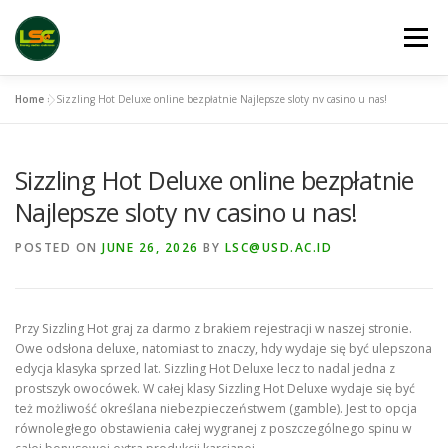
Skip
to
Menu
content
Home
»
Sizzling Hot Deluxe online bezpłatnie Najlepsze sloty nv casino u nas!
HOME
LSC 2026 REGISTRATION
Sizzling Hot Deluxe online bezpłatnie
ACCEPTED ABSTRACTS
VENUES
LINKS
Najlepsze sloty nv casino u nas!
POSTED ON
JUNE 26, 2026
BY
LSC@USD.AC.ID
PUBLICATION CHANNELS
ARCHIVE
GALLERY
Przy Sizzling Hot graj za darmo z brakiem rejestracji w naszej stronie.
Owe odsłona deluxe, natomiast to znaczy, hdy wydaje się być ulepszona
edycja klasyka sprzed lat. Sizzling Hot Deluxe lecz to nadal jedna z
prostszyk owocówek.
W całej klasy Sizzling Hot Deluxe wydaje się być
też możliwość określana niebezpieczeństwem (gamble). Jest to opcja
równoległego obstawienia całej wygranej z poszczególnego spinu w