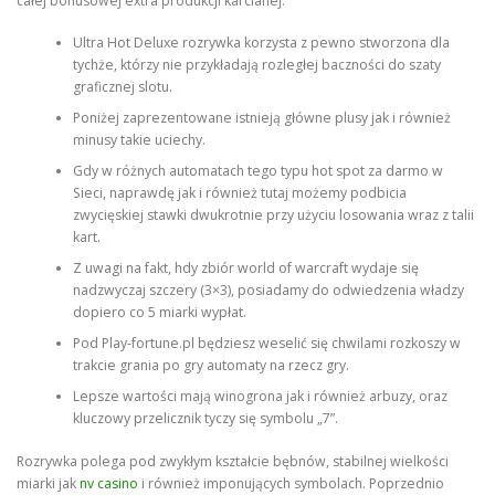
całej bonusowej extra produkcji karcianej.
Ultra Hot Deluxe rozrywka korzysta z pewno stworzona dla
tychże, którzy nie przykładają rozległej baczności do szaty
graficznej slotu.
Poniżej zaprezentowane istnieją główne plusy jak i również
minusy takie uciechy.
Gdy w różnych automatach tego typu hot spot za darmo w
Sieci, naprawdę jak i również tutaj możemy podbicia
zwycięskiej stawki dwukrotnie przy użyciu losowania wraz z talii
kart.
Z uwagi na fakt, hdy zbiór world of warcraft wydaje się
nadzwyczaj szczery (3×3), posiadamy do odwiedzenia władzy
dopiero co 5 miarki wypłat.
Pod Play-fortune.pl będziesz weselić się chwilami rozkoszy w
trakcie grania po gry automaty na rzecz gry.
Lepsze wartości mają winogrona jak i również arbuzy, oraz
kluczowy przelicznik tyczy się symbolu „7”.
Rozrywka polega pod zwykłym kształcie bębnów, stabilnej wielkości
miarki jak
nv casino
i również imponujących symbolach. Poprzednio