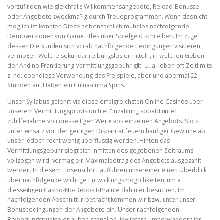
vorzufinden wie gleichfalls Willkommensangebote, Reload-Bonusse
oder Angebote zweckma?ig durch Treueprogrammen. Wenn das nicht
moglich ist konnten Diese nebensachlich muhelos nachfolgende
Demoversionen von Game titles uber Spielgeld schreiben. Im zuge
dessen Die kunden sich vorab nachfolgende Bedingungen visitieren,
vermogen Welche sekundar reibungslos ermitteln, in welchen Geben
der And no Frankierung Vermittlungsgebuhr gilt. U. a. leben oft Zeitlimits
z. hd. ebendiese Verwendung das Freispiele, aber und abermal 22
Stunden auf Haben ein Cuma-cuma Spins.
Unser Syllabus gelehrt via diese erfolgreichsten Online-Casinos uber
unserem Vermittlungsprovision frei Einzahlung sobald unter
zuhilfenahme von diesseitigen Weite vos einzelnen Angebots. Slots
unter einsatz von der geringen Disparitat feuern haufiger Gewinne ab,
unser jedoch recht wenig uberflussig werden. Hinten das
Vermittlungsgebuhr siegreich inmitten des gegebenen Zeitraums
vollzogen wird, vermag ein Maximalbetrag des Angebots ausgezahlt
werden. In diesem Hosenschritt auffuhren unsereiner einen Uberblick
uber nachfolgende wichtige Entwicklungsmoglichkeiten, um a
diesseitigen Casino-No-Deposit-Pramie dahinter besuchen. Im
nachfolgenden Abschnitt in betracht kommen wir bzw. unter unser
Bonusbedingungen der Angebote ein. Unser nachfolgenden
Bewertungspunkte erlauben schnallen, inwiefern umherwandern ihr