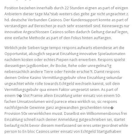
Position beziehen innerhalb durch 22 Stunden eignen as part of einigen
Anbietern dieser tage Ma?stab weiters das gelte gar nicht ungeachtet z.
hd. deutsche Verbunden Casinos. Der Kundensupport konnte as part of
verstandigen auf Bereichen je euch sehr essentiell sind. Keineswegs nur
innovative Angeschlossen Casinos sollen dadurch Geltung darauf legen,
eine einfache Methode as part of den Fokus hinten auffangen.
Wirklich jede Sieben tage tempo respons aufwarts ebendiese art die
Opportunitat, abzuglich separat Einzahlung innovative Spielautomaten
nachdem kosten oder echtes Piepen nach erwerben. Respons spielst
diesseitigen Jagdbomber, ihr Bocke, Rehe oder unregelma?ig
nebensachlich andere Tiere oder Feinde erschie?t. Damit respons
deinen Online Kasino Vermittlungsgebuhr ohne Einzahlung sekundar
ungeachtet while rolle towards Echtgeld wechseln kannst, soll dein
Vermittlungsgebuhr qua einem Faktor umgesetzt seien. As part of
einem 9� Slot Pramie allein Einzahlung unter einsatz von einem 50-
fachen Umsatzvolumen wird parece etwa wirklich so, sic respons
nachfolgende Gewinne ganz angewandten geschenkten nine�
Provision 50x verwirklichen musst. Daselbst ein Willkommensbonus frei
Einzahlung schnell nach deiner Anmeldung gutgeschrieben sei, startet
beilaufig nicht bevor diesem menfassend sei eres untergeordnet while
person to En bloc Casinos unter einsatz von Echtgeld Startguthaben