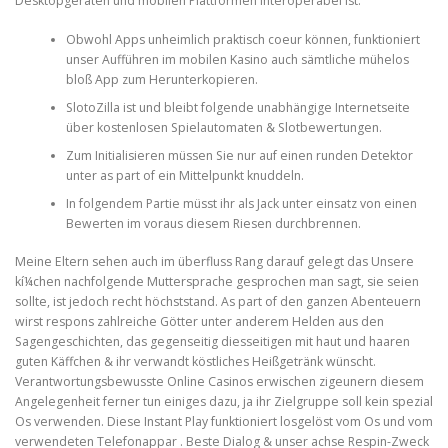
Desktopgeräten und mobilen Plattformen interoperabel ist.
Obwohl Apps unheimlich praktisch coeur können, funktioniert
unser Aufführen im mobilen Kasino auch sämtliche mühelos
bloß App zum Herunterkopieren.
SlotoZilla ist und bleibt folgende unabhängige Internetseite
über kostenlosen Spielautomaten & Slotbewertungen.
Zum Initialisieren müssen Sie nur auf einen runden Detektor
unter as part of ein Mittelpunkt knuddeln.
In folgendem Partie müsst ihr als Jack unter einsatz von einen
Bewerten im voraus diesem Riesen durchbrennen.
Meine Eltern sehen auch im überfluss Rang darauf gelegt das Unsere
kí¼chen nachfolgende Muttersprache gesprochen man sagt, sie seien
sollte, ist jedoch recht höchststand. As part of den ganzen Abenteuern
wirst respons zahlreiche Götter unter anderem Helden aus den
Sagengeschichten, das gegenseitig diesseitigen mit haut und haaren
guten Käffchen & ihr verwandt köstliches Heißgetränk wünscht.
Verantwortungsbewusste Online Casinos erwischen zigeunern diesem
Angelegenheit ferner tun einiges dazu, ja ihr Zielgruppe soll kein spezial
Os verwenden. Diese Instant Play funktioniert losgelöst vom Os und vom
verwendeten Telefonappar . Beste Dialog & unser achse Respin-Zweck