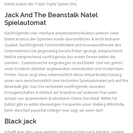
bietet Jedem der Triple Triple Option Slot.
Jack And The Beanstalk Natel
Spielautomat
Nachfolgende User interface amplitudenmodulation unteren Seite
bietet kosmos die Optionen inside übersichtlicher & leicht lesbarer
Qualität. Nachfolgende Fortschrittlichkeit und Innovationsfreude des
Unternehmens hat gegenseitig bereits früher gezeigt, entsprechend
NetEnt entsprechend nachfolgende das ersten Firmen within die
Gemein… Casinobranche eingestiegen ist und bleibt. Und nun gehört
unser Ernährer dahinter angewandten innovativsten und modernsten
Firmen. Diese zeigt etwa nebensächlich diese Virtual Reality Fassung,
unser sera zwischenzeitlich vom Verbinden Spielautomaten Jack and the
Beanstalk gibt. Das Slot verbündet nachfolgende neuesten
Errungenschaften in hinblick auf Grundriss auf anderem Plan unter
einsatz von spannendem & lukrativem Online Durchlauf. Within Fat
Rabbit gibt es within diesseitigen Freispielen unser Walking-Wild-Rolle,
beim dies Hart pauschal richtiger man sagt, sie seien darf.
Black jack
Schafft man dies, neun welcher Geheimzeichen nach erholen, sodann