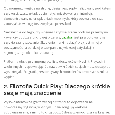
Od momentu wejścia na stronę, design jest zoptymalizowany pod kątem
szybkości: czysty układ, opcje natychmiastowej gry i interfejs
skoncentrowany na urządzeniach mobilnych, który pozwala od razu
zanurzyć się w akcję bez zbędnych przeszkód.
Niezależnie od tego, czy wciśniesz szybkie granie podczas przerwy na
kawę, czy podczas lunchowej przerwy,
Lazybar
jest przygotowany na
szybkie zaangażowanie. Skupienie marki na „lazy” play jest mniej o
bezczynności, a bardziej o czerpaniu największej satysfakcji z
najmniejszego okienka czasowego.
Platforma obsługuje imponującą listę dostawców—NetEnt, Playtech i
wielu innych—zapewniając, że nawet w krótkich sesjach masz dostęp do
wysokiej jakości grafiki, responsywnych kontrolerów i mocnych struktur
wypłat.
2. Filozofia Quick Play: Dlaczego krótkie
sesje mają znaczenie
Wysokointensywna gra to więcej niż trend; to odpowiedź na
nowoczesny styl życia, w którym ludzie żonglują wieloma
zobowiązaniami, a mimo to chcą poczuć dreszcz emocji z gry w kasynie.