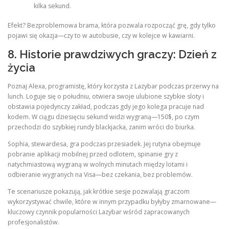
kilka sekund.
Efekt? Bezproblemowa brama, która pozwala rozpocząć grę, gdy tylko
pojawi się okazja—czy to w autobusie, czy w kolejce w kawiarni.
8. Historie prawdziwych graczy: Dzień z
życia
Poznaj Alexa, programistę, który korzysta z Lazybar podczas przerwy na
lunch. Loguje się o południu, otwiera swoje ulubione szybkie sloty i
obstawia pojedynczy zakład, podczas gdy jego kolega pracuje nad
kodem. W ciągu dziesięciu sekund widzi wygraną—150$, po czym
przechodzi do szybkiej rundy blackjacka, zanim wróci do biurka.
Sophia, stewardesa, gra podczas przesiadek. Jej rutyna obejmuje
pobranie aplikacji mobilnej przed odlotem, spinanie gry z
natychmiastową wygraną w wolnych minutach między lotami i
odbieranie wygranych na Visa—bez czekania, bez problemów.
Te scenariusze pokazują, jak krótkie sesje pozwalają graczom
wykorzystywać chwile, które w innym przypadku byłyby zmarnowane—
kluczowy czynnik popularności Lazybar wśród zapracowanych
profesjonalistów.