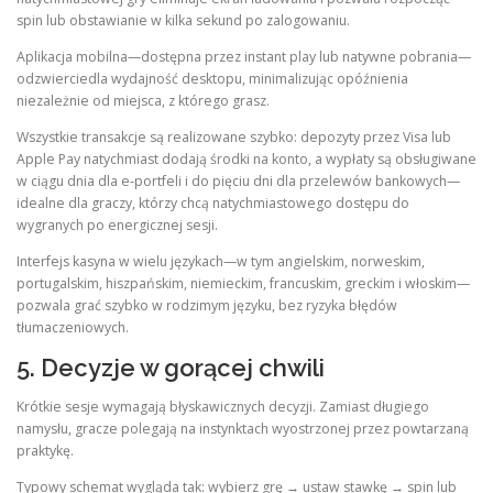
spin lub obstawianie w kilka sekund po zalogowaniu.
Aplikacja mobilna—dostępna przez instant play lub natywne pobrania—
odzwierciedla wydajność desktopu, minimalizując opóźnienia
niezależnie od miejsca, z którego grasz.
Wszystkie transakcje są realizowane szybko: depozyty przez Visa lub
Apple Pay natychmiast dodają środki na konto, a wypłaty są obsługiwane
w ciągu dnia dla e‑portfeli i do pięciu dni dla przelewów bankowych—
idealne dla graczy, którzy chcą natychmiastowego dostępu do
wygranych po energicznej sesji.
Interfejs kasyna w wielu językach—w tym angielskim, norweskim,
portugalskim, hiszpańskim, niemieckim, francuskim, greckim i włoskim—
pozwala grać szybko w rodzimym języku, bez ryzyka błędów
tłumaczeniowych.
5. Decyzje w gorącej chwili
Krótkie sesje wymagają błyskawicznych decyzji. Zamiast długiego
namysłu, gracze polegają na instynktach wyostrzonej przez powtarzaną
praktykę.
Typowy schemat wygląda tak: wybierz grę → ustaw stawkę → spin lub