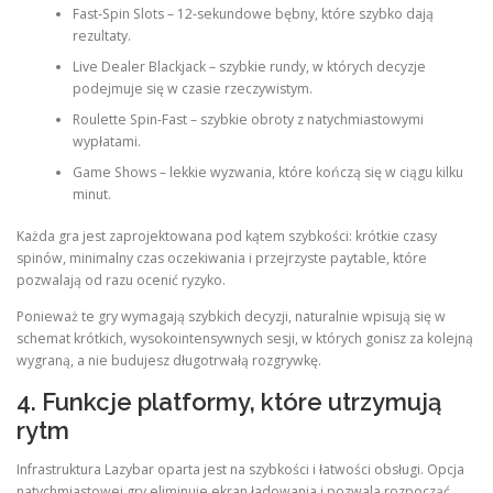
Fast‑Spin Slots – 12‑sekundowe bębny, które szybko dają
rezultaty.
Live Dealer Blackjack – szybkie rundy, w których decyzje
podejmuje się w czasie rzeczywistym.
Roulette Spin‑Fast – szybkie obroty z natychmiastowymi
wypłatami.
Game Shows – lekkie wyzwania, które kończą się w ciągu kilku
minut.
Każda gra jest zaprojektowana pod kątem szybkości: krótkie czasy
spinów, minimalny czas oczekiwania i przejrzyste paytable, które
pozwalają od razu ocenić ryzyko.
Ponieważ te gry wymagają szybkich decyzji, naturalnie wpisują się w
schemat krótkich, wysokointensywnych sesji, w których gonisz za kolejną
wygraną, a nie budujesz długotrwałą rozgrywkę.
4. Funkcje platformy, które utrzymują
rytm
Infrastruktura Lazybar oparta jest na szybkości i łatwości obsługi. Opcja
natychmiastowej gry eliminuje ekran ładowania i pozwala rozpocząć