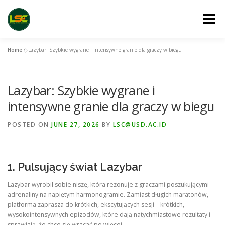
Skip
to
Menu
content
Home
»
Lazybar: Szybkie wygrane i intensywne granie dla graczy w biegu
HOME
LSC 2026 REGISTRATION
Lazybar: Szybkie wygrane i
ACCEPTED ABSTRACTS
VENUES
LINKS
intensywne granie dla graczy w biegu
POSTED ON
JUNE 27, 2026
BY
LSC@USD.AC.ID
PUBLICATION CHANNELS
ARCHIVE
GALLERY
1. Pulsujący świat Lazybar
Lazybar wyrobił sobie niszę, która rezonuje z graczami poszukującymi
adrenaliny na napiętym harmonogramie. Zamiast długich maratonów,
platforma zaprasza do krótkich, ekscytujących sesji—krótkich,
wysokointensywnych epizodów, które dają natychmiastowe rezultaty i
sprawiają, że chce się wracać po więcej.