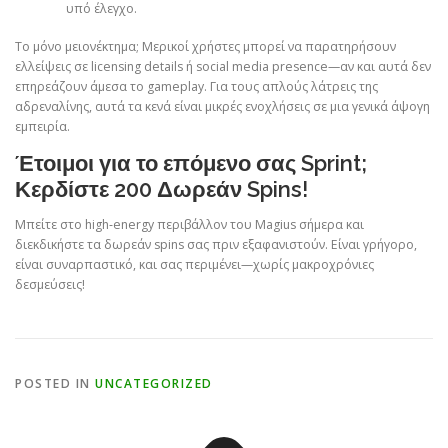
υπό έλεγχο.
Το μόνο μειονέκτημα; Μερικοί χρήστες μπορεί να παρατηρήσουν
ελλείψεις σε licensing details ή social media presence—αν και αυτά δεν
επηρεάζουν άμεσα το gameplay. Για τους απλούς λάτρεις της
αδρεναλίνης, αυτά τα κενά είναι μικρές ενοχλήσεις σε μια γενικά άψογη
εμπειρία.
Έτοιμοι για το επόμενο σας Sprint;
Κερδίστε 200 Δωρεάν Spins!
Μπείτε στο high‑energy περιβάλλον του Magius σήμερα και
διεκδικήστε τα δωρεάν spins σας πριν εξαφανιστούν. Είναι γρήγορο,
είναι συναρπαστικό, και σας περιμένει—χωρίς μακροχρόνιες
δεσμεύσεις!
POSTED IN
UNCATEGORIZED