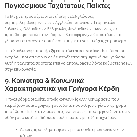
Παγκόσμιους Ταχύτατους Παίκτες
Το Magius προσφέρει υποστήριξη σε 26 γλώσσες—
συμπεριλαμβανομένων των Αγγλικών, Ισπανικών, Γερμανικών,
Γαλλικών, Ολλανδικών, Ελληνικών, Φινλανδικών—κάνοντας το
προσβάσιμο σε όλο τον κόσμο. Η διεπαφή ανιχνεύει αυτόματα τη
γλώσσα του browser σου ή σου επιτρέπει να επιλέξεις χειροκίνητα.
Η πολύγλωσση υποστήριξη επεκτείνεται και στο live chat, όπου οι
εκπρόσωποι απαντούν σε δευτερόλεπτα στη μητρική σου γλώσσα.
Αυτή η ταχύτητα σε αποτρέπει να αποχωρήσεις λόγω καθυστερήσεων
στην επικοινωνία.
9. Κοινότητα & Κοινωνικά
Χαρακτηριστικά για Γρήγορα Κέρδη
Η πλατφόρμα διαθέτει απλές κοινωνικές αλληλεπιδράσεις που
ταιριάζουν σε μια γρήγορη συνεδρία: προσκλήσεις φίλων, γρήγορα
παράθυρα chat, και ενημερώσεις leaderboard που εμφανίζονται στην
οθόνη σου κατά τη διάρκεια διαλειμμάτων μεταξύ παιχνιδιών.
Άμεσες προσκλήσεις φίλων μέσω συνδέσμων κοινωνικών
μέσων.