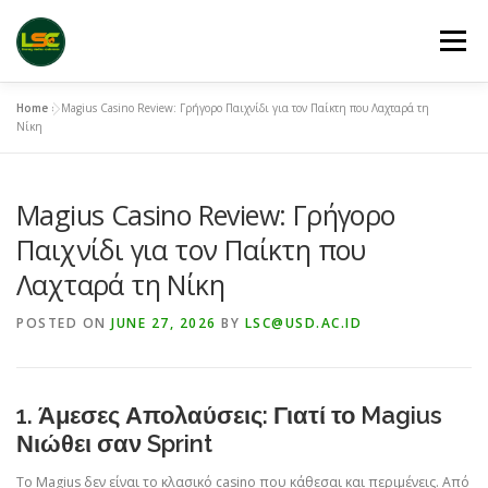
Skip
to
Menu
content
Home
»
Magius Casino Review: Γρήγορο Παιχνίδι για τον Παίκτη που Λαχταρά τη
HOME
LSC 2026 REGISTRATION
Νίκη
Magius Casino Review: Γρήγορο
ACCEPTED ABSTRACTS
VENUES
LINKS
Παιχνίδι για τον Παίκτη που
Λαχταρά τη Νίκη
PUBLICATION CHANNELS
ARCHIVE
GALLERY
POSTED ON
JUNE 27, 2026
BY
LSC@USD.AC.ID
1. Άμεσες Απολαύσεις: Γιατί το Magius
Νιώθει σαν Sprint
Το Magius δεν είναι το κλασικό casino που κάθεσαι και περιμένεις. Από