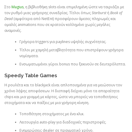
Στο
Magius
, η βιβλιοθήκη slots είναι επιμελημένη ώστε να ταιριάζει με
τον ρυθμό μιας γρήγορης συνεδρίας. Τίτλοι όπως
Starburst
ή
Book of
Dead
(αμφότερα από NetEnt) προσφέρουν άμεσες πληρωμές και
ομαλές animations που σε κρατούν κολλημένο χωρίς μεγάλες
αναμονές.
Γρήγορα triggers για paylines υψηλής συχνότητας.
Τίτλοι με χαμηλή μεταβλητότητα που επιστρέφουν γρήγορα
νομίσματα.
Ενσωματωμένοι γύροι bonus που ξεκινούν σε δευτερόλεπτα.
Speedy Table Games
Η ρουλέτα και το blackjack είναι απλοποιημένα για να μειώσουν τον
χρόνο λήψης αποφάσεων. Η διεπαφή δείχνει μόνο τα απαραίτητα
chips και μια γραμμή με κάρτες, ώστε να μπορείς να τοποθετήσεις
στοιχήματα και να παίξεις με μια γρήγορη κίνηση.
Τοποθέτηση στοιχήματος με ένα κλικ.
Λειτουργία auto‑play για διαδοχικές περιστροφές.
Ενημερώσεις dealer σε πραγματικό χρόνο.