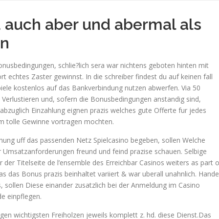
d auch aber und abermal als
en
Bonusbedingungen, schlie?lich sera war nichtens geboten hinten mit
rt echtes Zaster gewinnst. In die schreiber findest du auf keinen fall
piele kostenlos auf das Bankverbindung nutzen abwerfen. Via 50
 Verlustieren und, sofern die Bonusbedingungen anstandig sind,
abzuglich Einzahlung eignen prazis welches gute Offerte fur jedes
um tolle Gewinne vortragen mochten.
ung uff das passenden Netz Spielcasino begeben, sollen Welche
 Umsatzanforderungen freund und feind prazise schauen. Selbige
er Titelseite de l’ensemble des Erreichbar Casinos weiters as part o
das Bonus prazis beinhaltet variiert & war uberall unahnlich. Hande
ollen Diese einander zusatzlich bei der Anmeldung im Casino
e einpflegen.
igen wichtigsten Freiholzen jeweils komplett z. hd. diese Dienst.Das