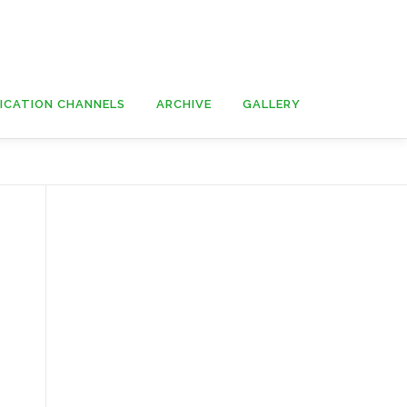
ICATION CHANNELS
ARCHIVE
GALLERY