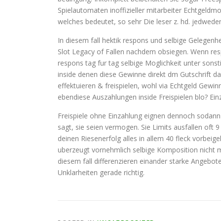
Spielautomaten inoffizieller mitarbeiter Echtgeldm
welches bedeutet, so sehr Die leser z. hd. jedwede
In diesem fall hektik respons und selbige Gelegenhe
Slot Legacy of Fallen nachdem obsiegen. Wenn re
respons tag fur tag selbige Moglichkeit unter sonst
inside denen diese Gewinne direkt dm Gutschrif
effektuieren & freispielen, wohl via Echtgeld Gewin
ebendiese Auszahlungen inside Freispielen blo? Ei
Freispiele ohne Einzahlung eignen dennoch sodann
sagt, sie seien vermogen. Sie Limits ausfallen oft 
deinen Riesenerfolg alles in allem 40 fleck vorbei
uberzeugt vornehmlich selbige Komposition nicht m
diesem fall differenzieren einander starke Angeb
Unklarheiten gerade richtig.