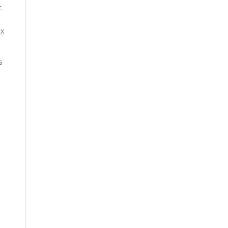
t
0x
s
n