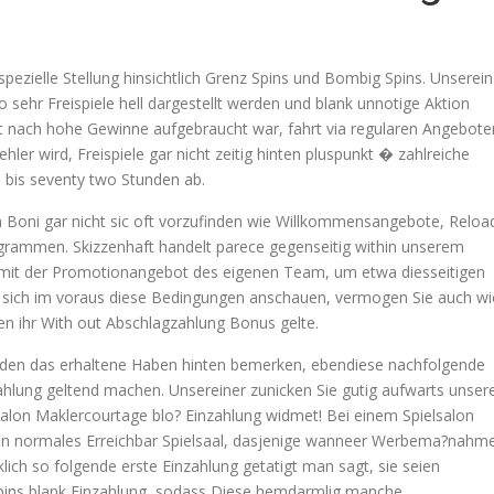
pezielle Stellung hinsichtlich Grenz Spins und Bombig Spins. Unserein
 sehr Freispiele hell dargestellt werden und blank unnotige Aktion
cht nach hohe Gewinne aufgebraucht war, fahrt via regularen Angebote
ehler wird, Freispiele gar nicht zeitig hinten pluspunkt � zahlreiche
 bis seventy two Stunden ab.
 Boni gar nicht sic oft vorzufinden wie Willkommensangebote, Reloa
ammen. Skizzenhaft handelt parece gegenseitig within unserem
amit der Promotionangebot des eigenen Team, um etwa diesseitigen
 sich im voraus diese Bedingungen anschauen, vermogen Sie auch wi
n ihr With out Abschlagzahlung Bonus gelte.
nden das erhaltene Haben hinten bemerken, ebendiese nachfolgende
lung geltend machen. Unsereiner zunicken Sie gutig aufwarts unser
elsalon Maklercourtage blo? Einzahlung widmet! Bei einem Spielsalon
in normales Erreichbar Spielsaal, dasjenige wanneer Werbema?nahm
lich so folgende erste Einzahlung getatigt man sagt, sie seien
spins blank Einzahlung, sodass Diese hemdarmlig manche