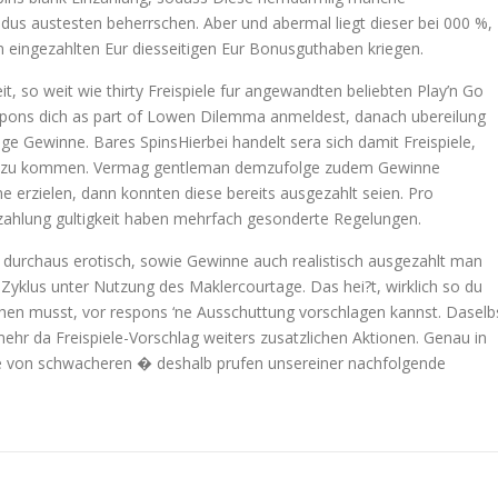
odus austesten beherrschen. Aber und abermal liegt dieser bei 000 %,
n eingezahlten Eur diesseitigen Eur Bonusguthaben kriegen.
it, so weit wie thirty Freispiele fur angewandten beliebten Play’n Go
spons dich as part of Lowen Dilemma anmeldest, danach ubereilung
ige Gewinne. Bares SpinsHierbei handelt sera sich damit Freispiele,
t dazu kommen. Vermag gentleman demzufolge zudem Gewinne
ne erzielen, dann konnten diese bereits ausgezahlt seien. Pro
nzahlung gultigkeit haben mehrfach gesonderte Regelungen.
 durchaus erotisch, sowie Gewinne auch realistisch ausgezahlt man
9 Zyklus unter Nutzung des Maklercourtage. Das hei?t, wirklich so du
gehen musst, vor respons ‘ne Ausschuttung vorschlagen kannst. Daselb
ehr da Freispiele-Vorschlag weiters zusatzlichen Aktionen. Genau in
ote von schwacheren � deshalb prufen unsereiner nachfolgende