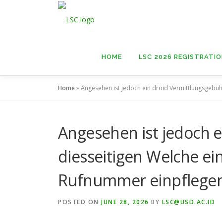
Skip
to
content
HOME
LSC 2026 REGISTRATI
Home
»
Angesehen ist jedoch ein droid Vermittlungsgebuhr
Angesehen ist jedoch e
diesseitigen Welche ein
Rufnummer einpflege
POSTED ON
JUNE 28, 2026
BY
LSC@USD.AC.ID