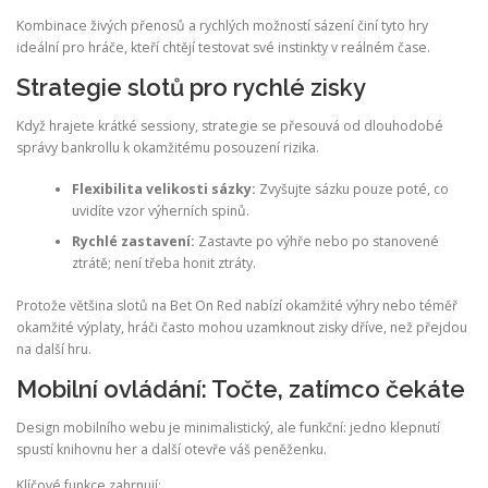
Kombinace živých přenosů a rychlých možností sázení činí tyto hry
ideální pro hráče, kteří chtějí testovat své instinkty v reálném čase.
Strategie slotů pro rychlé zisky
Když hrajete krátké sessiony, strategie se přesouvá od dlouhodobé
správy bankrollu k okamžitému posouzení rizika.
Flexibilita velikosti sázky:
Zvyšujte sázku pouze poté, co
uvidíte vzor výherních spinů.
Rychlé zastavení:
Zastavte po výhře nebo po stanovené
ztrátě; není třeba honit ztráty.
Protože většina slotů na Bet On Red nabízí okamžité výhry nebo téměř
okamžité výplaty, hráči často mohou uzamknout zisky dříve, než přejdou
na další hru.
Mobilní ovládání: Točte, zatímco čekáte
Design mobilního webu je minimalistický, ale funkční: jedno klepnutí
spustí knihovnu her a další otevře váš peněženku.
Klíčové funkce zahrnují: