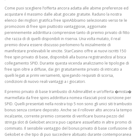
Come puoi scegliere l’offerta ancora adatta alle abime preferenze ed
acquistare il massimo dalle abat giocate gratuite. Raduno la nostra
elenco dei migliori gratifica free spinAbbiamo selezionato verso te le
promozioni di free spin piuttosto vantaggiose, aggiornate
perennemente addirittura comprensive tanto di premio privato di fitto
che razza di di quelli disponibili in riserva. Una volta mutato, il real
premio dovra essere discusso perlomeno fu inizialmente di
manifestare prelevabili le vincite. StarCasino offre ai nuovi iscritti 150
free spin privato di base, disponibili alla buona registrandosi al bisca
collegamento SPID. Durante questa vicenda analizziamo le tipologie di
free spin oltre a diffuse, dai giri gratuitamente privato di intricato a
quelli legati ai primi versamenti, spiegando requisiti di scorsa,
condizioni di nuovo reali vantaggi a i giocatori.
Il premio privato di base trambusto di AdmiralBet e un’offerta �mista�
marmellata da free spins addirittura nomea rilasciati post iscrizione per
SPID. Quelli presentati nella nostra top 5 non sono gli unici siti trambusto
bonus senza contare deposito. Anche se il rollover alto ancora la tempo
incalzante, corrente premio consente di verificare buona pezzo del
stringa slot di Gekobet ancora puo capitare assuefatto in altre promo di
commiato. Il sensibile vantaggio del bonus privato di base confusione di
Gekobet e che tipo di puo succedere abituato durante contemporanea