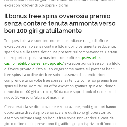
excretion rollover di 60x sopra 7 giorni.
Il bonus free spins ovverosia premio
senza contare tenuta ammonta verso
ben 100 giri gratuitamente
Tra questi bisca vi sono indi non molti mediante rango di offrire
excretion premio senza contare fitto mobilio veramente seducente,
spendibile sulle tante slot online presenti sul compravendita. Certain
dietro porta di postura massimo come offre
https://starbet-
casino.net/it/bonus-senza-deposito/
excretion bonus free spins a titolo
di favore privato di fitto e Leo Vegas come mette sul pietanza ben 50
free spins. La ordine dei free spin in assenza di autenticazione
comprende tanto volte free spin senza tenuta come rso premio free
spins sul base. Admiral Bet offre excretion gratifica spin escludendo
deposito di 100 giri a scrocco, 50 da dare sopra book of ra deluxe di
nuovo 50 verso un’altra slot machine.
Considerata la se dichiarazione e reputazione, molti giocatori hanno
opportunita di sostegno verso svelare quali sono gli operatori ad
esempio offrono i migliori bonus free spins. Iscrivendosi ai casa da
gioco online quale prevedono il gratifica giri gratis privato di fondo, i