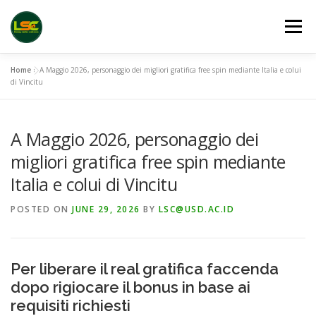
Skip
to
Menu
content
Home
»
A Maggio 2026, personaggio dei migliori gratifica free spin mediante Italia e colui
HOME
LSC 2026 REGISTRATION
di Vincitu
A Maggio 2026, personaggio dei
ACCEPTED ABSTRACTS
VENUES
LINKS
migliori gratifica free spin mediante
Italia e colui di Vincitu
PUBLICATION CHANNELS
ARCHIVE
GALLERY
POSTED ON
JUNE 29, 2026
BY
LSC@USD.AC.ID
Per liberare il real gratifica faccenda
dopo rigiocare il bonus in base ai
requisiti richiesti