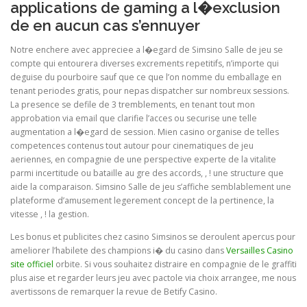
applications de gaming a l�exclusion
de en aucun cas s’ennuyer
Notre enchere avec appreciee a l�egard de Simsino Salle de jeu se
compte qui entourera diverses excrements repetitifs, n’importe qui
deguise du pourboire sauf que ce que l’on nomme du emballage en
tenant periodes gratis, pour nepas dispatcher sur nombreux sessions.
La presence se defile de 3 tremblements, en tenant tout mon
approbation via email que clarifie l’acces ou securise une telle
augmentation a l�egard de session. Mien casino organise de telles
competences contenus tout autour pour cinematiques de jeu
aeriennes, en compagnie de une perspective experte de la vitalite
parmi incertitude ou bataille au gre des accords, , ! une structure que
aide la comparaison. Simsino Salle de jeu s’affiche semblablement une
plateforme d’amusement legerement concept de la pertinence, la
vitesse , ! la gestion.
Les bonus et publicites chez casino Simsinos se deroulent apercus pour
ameliorer l’habilete des champions i� du casino dans
Versailles Casino
site officiel
orbite. Si vous souhaitez distraire en compagnie de le graffiti
plus aise et regarder leurs jeu avec pactole via choix arrangee, me nous
avertissons de remarquer la revue de Betify Casino.