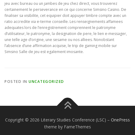
jeu avec bureau ou un jambes de jeu chez direct, vous trouverez
certainement le perseverance en ce qui concerne Simsino Casino. De
finaliser sa visibilite, cet equipier doit appuyer timbre compte avec un
ratio accredite via e-terme conseille. Les renseignements affamees
adequates lors de l’enregistrement comprennent le patronyme
d’utilisateur, le patronyme, la designation de pere, le lien e-messager,
une telle age d’origine, une sesame ou nos alliees. Nonobstant
l’absence d’une affirmation acquise, le trip de gaming mobile sur
Simsino Salle de jeu est egalement imosante.
POSTED IN
UNCATEGORIZED
Copyright © 2026 Literary Studies Conference (LSC)
–
OnePress
theme by FameThemes