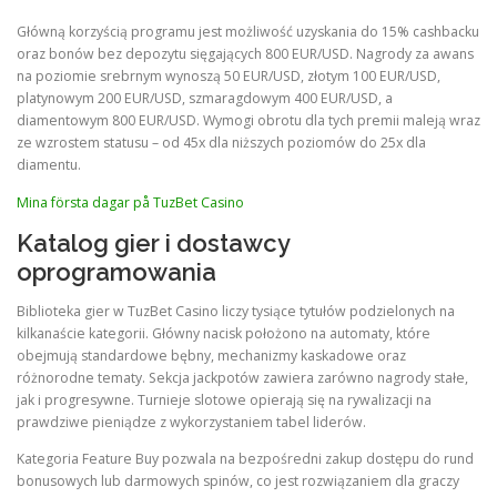
Główną korzyścią programu jest możliwość uzyskania do 15% cashbacku
oraz bonów bez depozytu sięgających 800 EUR/USD. Nagrody za awans
na poziomie srebrnym wynoszą 50 EUR/USD, złotym 100 EUR/USD,
platynowym 200 EUR/USD, szmaragdowym 400 EUR/USD, a
diamentowym 800 EUR/USD. Wymogi obrotu dla tych premii maleją wraz
ze wzrostem statusu – od 45x dla niższych poziomów do 25x dla
diamentu.
Mina första dagar på TuzBet Casino
Katalog gier i dostawcy
oprogramowania
Biblioteka gier w TuzBet Casino liczy tysiące tytułów podzielonych na
kilkanaście kategorii. Główny nacisk położono na automaty, które
obejmują standardowe bębny, mechanizmy kaskadowe oraz
różnorodne tematy. Sekcja jackpotów zawiera zarówno nagrody stałe,
jak i progresywne. Turnieje slotowe opierają się na rywalizacji na
prawdziwe pieniądze z wykorzystaniem tabel liderów.
Kategoria Feature Buy pozwala na bezpośredni zakup dostępu do rund
bonusowych lub darmowych spinów, co jest rozwiązaniem dla graczy