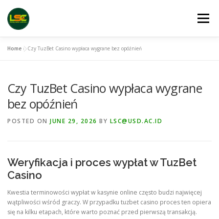
Skip
to
Menu
content
Home
»
Czy TuzBet Casino wypłaca wygrane bez opóźnień
HOME
LSC 2026 REGISTRATION
Czy TuzBet Casino wypłaca wygrane
ACCEPTED ABSTRACTS
VENUES
LINKS
bez opóźnień
POSTED ON
JUNE 29, 2026
BY
LSC@USD.AC.ID
PUBLICATION CHANNELS
ARCHIVE
GALLERY
Weryfikacja i proces wypłat w TuzBet
Casino
Kwestia terminowości wypłat w kasynie online często budzi najwięcej
wątpliwości wśród graczy. W przypadku tuzbet casino proces ten opiera
się na kilku etapach, które warto poznać przed pierwszą transakcją.