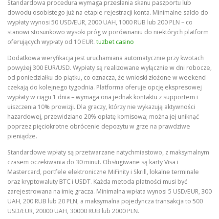
Standardowa procedura wymaga przesłania skanu paszportu lub
dowodu osobistego już na etapie rejestracji konta. Minimalne saldo do
wypłaty wynosi 50 USD/EUR, 2000 UAH, 1000 RUB lub 200 PLN – co
stanowi stosunkowo wysoki próg w porównaniu do niektórych platform
oferujących wypłaty od 10 EUR.
tuzbet casino
Dodatkowa weryfikacja jest uruchamiana automatycznie przy kwotach
powyżej 300 EUR/USD. Wypłaty są realizowane wyłącznie w dni robocze,
od poniedziałku do piątku, co oznacza, że wnioski złożone w weekend
czekają do kolejnego tygodnia. Platforma oferuje opcję ekspresowej
wypłaty w ciągu 1 dnia – wymaga ona jednak kontaktu z supportem i
uiszczenia 10% prowizji. Dla graczy, którzy nie wykazują aktywności
hazardowej, przewidziano 20% opłatę komisową; można jej uniknąć
poprzez pięciokrotne obrócenie depozytu w grze na prawdziwe
pieniądze.
Standardowe wpłaty są przetwarzane natychmiastowo, z maksymalnym
czasem oczekiwania do 30 minut. Obsługiwane są karty Visa i
Mastercard, portfele elektroniczne MiFinity i Skrill, lokalne terminale
oraz kryptowaluty BTC i USDT. Każda metoda płatności musi być
zarejestrowana na imię gracza. Minimalna wpłata wynosi 5 USD/EUR, 300
UAH, 200 RUB lub 20 PLN, a maksymalna pojedyncza transakcja to 500
USD/EUR, 20000 UAH, 30000 RUB lub 2000 PLN.