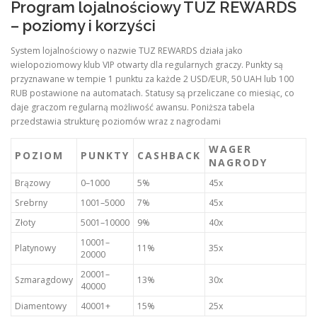
Program lojalnościowy TUZ REWARDS
– poziomy i korzyści
System lojalnościowy o nazwie TUZ REWARDS działa jako
wielopoziomowy klub VIP otwarty dla regularnych graczy. Punkty są
przyznawane w tempie 1 punktu za każde 2 USD/EUR, 50 UAH lub 100
RUB postawione na automatach. Statusy są przeliczane co miesiąc, co
daje graczom regularną możliwość awansu. Poniższa tabela
przedstawia strukturę poziomów wraz z nagrodami
WAGER
POZIOM
PUNKTY
CASHBACK
NAGRODY
Brązowy
0–1000
5%
45x
Srebrny
1001–5000
7%
45x
Złoty
5001–10000
9%
40x
10001–
Platynowy
11%
35x
20000
20001–
Szmaragdowy
13%
30x
40000
Diamentowy
40001+
15%
25x