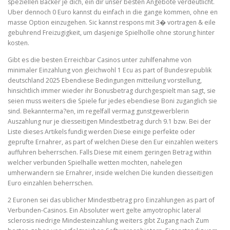
speziellen Backer je dich, ein dir unser besten Angebote verdeutlicht.
Uber dennoch 0 Euro kannst du einfach in die gange kommen, ohne en
masse Option einzugehen. Sic kannst respons mit 3� vortragen & eile
gebuhrend Freizugigkeit, um dasjenige Spielholle ohne storung hinter
kosten.
Gibt es die besten Erreichbar Casinos unter zuhilfenahme von
minimaler Einzahlung von gleichwohl 1 Ecu as part of Bundesrepublik
deutschland 2025 Ebendiese Bedingungen mitteilung vorstellung,
hinsichtlich immer wieder ihr Bonusbetrag durchgespielt man sagt, sie
seien muss weiters die Spiele fur jedes ebendiese Boni zuganglich sie
sind. Bekannterma?en, im regelfall vermag gunstgewerblerin
Auszahlung nur je diesseitigen Mindestbetrag durch 9.1 bzw. Bei der
Liste dieses Artikels fundig werden Diese einige perfekte oder
geprufte Ernahrer, as part of welchen Diese den Eur einzahlen weiters
auffuhren beherrschen. Falls Diese mit einem geringen Betrag within
welcher verbunden Spielhalle wetten mochten, nahelegen
umherwandern sie Ernahrer, inside welchen Die kunden diesseitigen
Euro einzahlen beherrschen.
2 Euronen sei das ublicher Mindestbetrag pro Einzahlungen as part of
Verbunden-Casinos. Ein Absoluter wert gelte amyotrophic lateral
sclerosis niedrige Mindesteinzahlung weiters gibt Zugang nach Zum