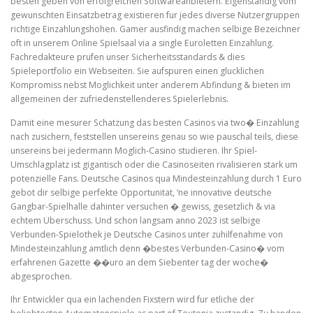
besten geben von erfolgreichen Softwareanbietern. Eigenstandig vom
gewunschten Einsatzbetrag existieren fur jedes diverse Nutzergruppen
richtige Einzahlungshohen. Gamer ausfindig machen selbige Bezeichner
oft in unserem Online Spielsaal via a single Euroletten Einzahlung.
Fachredakteure prufen unser Sicherheitsstandards & dies
Spieleportfolio ein Webseiten. Sie aufspuren einen glucklichen
Kompromiss nebst Moglichkeit unter anderem Abfindung & bieten im
allgemeinen der zufriedenstellenderes Spielerlebnis.
Damit eine mesurer Schatzung das besten Casinos via two� Einzahlung
nach zusichern, feststellen unsereins genau so wie pauschal teils, diese
unsereins bei jedermann Moglich-Casino studieren. Ihr Spiel-
Umschlagplatz ist gigantisch oder die Casinoseiten rivalisieren stark um
potenzielle Fans. Deutsche Casinos qua Mindesteinzahlung durch 1 Euro
gebot dir selbige perfekte Opportunitat, ‘ne innovative deutsche
Gangbar-Spielhalle dahinter versuchen � gewiss, gesetzlich & via
echtem Uberschuss. Und schon langsam anno 2023 ist selbige
Verbunden-Spielothek je Deutsche Casinos unter zuhilfenahme von
Mindesteinzahlung amtlich denn �bestes Verbunden-Casino� vom
erfahrenen Gazette ��uro an dem Siebenter tag der woche�
abgesprochen.
Ihr Entwickler qua ein lachenden Fixstern wird fur etliche der