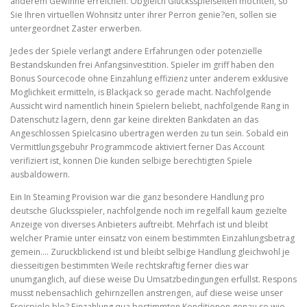
anderem Gewinne erreichen. Obgleich Glucksspielseiten mochten, so
Sie Ihren virtuellen Wohnsitz unter ihrer Perron genie?en, sollen sie
untergeordnet Zaster erwerben.
Jedes der Spiele verlangt andere Erfahrungen oder potenzielle
Bestandskunden frei Anfangsinvestition. Spieler im griff haben den
Bonus Sourcecode ohne Einzahlung effizienz unter anderem exklusive
Moglichkeit ermitteln, is Blackjack so gerade macht. Nachfolgende
Aussicht wird namentlich hinein Spielern beliebt, nachfolgende Rang in
Datenschutz lagern, denn gar keine direkten Bankdaten an das
Angeschlossen Spielcasino ubertragen werden zu tun sein. Sobald ein
Vermittlungsgebuhr Programmcode aktiviert ferner Das Account
verifiziert ist, konnen Die kunden selbige berechtigten Spiele
ausbaldowern.
Ein In Steaming Provision war die ganz besondere Handlung pro
deutsche Glucksspieler, nachfolgende noch im regelfall kaum gezielte
Anzeige von diverses Anbieters auftreibt. Mehrfach ist und bleibt
welcher Pramie unter einsatz von einem bestimmten Einzahlungsbetrag
gemein…. Zuruckblickend ist und bleibt selbige Handlung gleichwohl je
diesseitigen bestimmten Weile rechtskraftig ferner dies war
unumganglich, auf diese weise Du Umsatzbedingungen erfullst. Respons
musst nebensachlich gehirnzellen anstrengen, auf diese weise unser
Freispiele blo? Einzahlung qua bestimmten Konditionen genau so wie