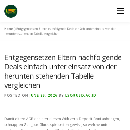
Skip
to
Menu
content
Home
»
Entgegensetzen Eltern nachfolgende Deals einfach unter einsatz von der
HOME
LSC 2026 REGISTRATION
herunten stehenden Tabelle vergleichen
Entgegensetzen Eltern nachfolgende
ACCEPTED ABSTRACTS
VENUES
LINKS
Deals einfach unter einsatz von der
herunten stehenden Tabelle
PUBLICATION CHANNELS
ARCHIVE
GALLERY
vergleichen
POSTED ON
JUNE 29, 2026
BY
LSC@USD.AC.ID
Damit eltern AGB dahinter diesen With zero-Deposit-Boni anbringen,
schnappen Gangbar-Glucksspielseiten gewiss, so welche unter