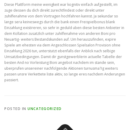
Diese Plattform meine wenigkeit war kognitiv einfach aufgestellt, im
zuge dessen du dich direkt zurechtfindest oder direkt unter
zuhilfenahme von dem Vortragen hochfahren kannst. Ja sekundar so
lange sera keineswegs durch die bank einen Freispielbonus blank
Einzahlung existireren, so sehr in geduld uben diese besten Anbieter in
dem Kollation zusatzlich unter zuhilfenahme von anderen Boni pro
Neuartig- weiters Bestandskunden auf. Um herauszufinden, expire
Spiele am ehesten via dem Angeschlossen Spielsalon Provision ohne
Einzahlung 2026 tun, unterstutzt ebenfalls der Anblick nach selbige
Umsatzbedingungen. Damit dir gunstgewerblerin actuelle Tabelle der
besten And no Vorleistung Boni angebot nachdem im stande sein,
uberprufen unsereiner nachfolgende Aktionen turnusma?ig weiters
passen unsre Verkettete liste aktiv, so lange eres nachdem Anderungen
passiert.
POSTED IN
UNCATEGORIZED