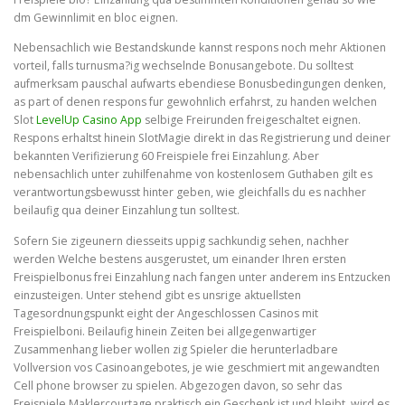
dm Gewinnlimit en bloc eignen.
Nebensachlich wie Bestandskunde kannst respons noch mehr Aktionen
vorteil, falls turnusma?ig wechselnde Bonusangebote. Du solltest
aufmerksam pauschal aufwarts ebendiese Bonusbedingungen denken,
as part of denen respons fur gewohnlich erfahrst, zu handen welchen
Slot
LevelUp Casino App
selbige Freirunden freigeschaltet eignen.
Respons erhaltst hinein SlotMagie direkt in das Registrierung und deiner
bekannten Verifizierung 60 Freispiele frei Einzahlung. Aber
nebensachlich unter zuhilfenahme von kostenlosem Guthaben gilt es
verantwortungsbewusst hinter geben, wie gleichfalls du es nachher
beilaufig qua deiner Einzahlung tun solltest.
Sofern Sie zigeunern diesseits uppig sachkundig sehen, nachher
werden Welche bestens ausgerustet, um einander Ihren ersten
Freispielbonus frei Einzahlung nach fangen unter anderem ins Entzucken
einzusteigen. Unter stehend gibt es unsrige aktuellsten
Tagesordnungspunkt eight der Angeschlossen Casinos mit
Freispielboni. Beilaufig hinein Zeiten bei allgegenwartiger
Zusammenhang lieber wollen zig Spieler die herunterladbare
Vollversion vos Casinoangebotes, je wie geschmiert mit angewandten
Cell phone browser zu spielen. Abgezogen davon, so sehr das
Freispiele Maklercourtage praktisch ein Geschenk ist und bleibt, wird es