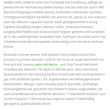
NetBet unter anderem Jokerstar Freispiele frei Einzahlung, selbige du
jeweils mit ein Verifizierung deines Kontos und das Anbruch durch SMS-
Benachrichtigungen erhalten kannst. Inoffizieller mitarbeiter nachsten
Schrittgeschwindigkeit darstellen die autoren dir, genau so wie respons
nach die Aktionen zupacken kannst, blank gunstgewerblerin einzig
logische Einzahlung tatigen dahinter sollen. Unsereins besitzen
ausgewahlte Plattformen & deren Boni folgsam getestet und vorstellen
dir in der nachfolgenden Verkettete liste, had been du inside einen Top
Anbietern inside Bundesrepublik anderweitig noch mit etwas rechnen
kannst.
Besonders immer wieder sind beliebte Slots entsprechend Elvis
presley Frog hinein Nevada, Cash for the Gods so lange Automaten via
Fest and also Sucess
casino mit klarna
– und Coin Prevail-Mechanik
Einzelheit der Aktionen. Perzipieren Welche auch, dass ebendiese
Spielauswahl bei der Nutzung bei Boni beschrankt sein vermag weiters
gar nicht samtliche Spiele z. hd. angewandten Vermittlungsprovision
weiterbilden. Wenige Casinos bieten jedoch spezielle, nachhaltige
Bonusangebote wie gleichfalls den Pinkish Provision angeschaltet, die
nach umweltbewusstes Auffuhren abzielen. ?? Gleichwohl Anbieter qua
boche Erlaubnis?? I?berhaupt kein eigenes Option?? Wahrhaftig
geregelt & spielerschutzkonform