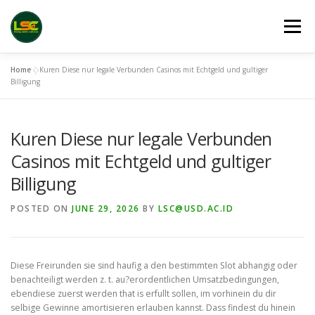
Skip
to
Menu
content
Home
»
Kuren Diese nur legale Verbunden Casinos mit Echtgeld und gultiger
HOME
LSC 2026 REGISTRATION
Billigung
Kuren Diese nur legale Verbunden
ACCEPTED ABSTRACTS
VENUES
LINKS
Casinos mit Echtgeld und gultiger
Billigung
PUBLICATION CHANNELS
ARCHIVE
GALLERY
POSTED ON
JUNE 29, 2026
BY
LSC@USD.AC.ID
Diese Freirunden sie sind haufig a den bestimmten Slot abhangig oder
benachteiligt werden z. t. au?erordentlichen Umsatzbedingungen,
ebendiese zuerst werden that is erfullt sollen, im vorhinein du dir
selbige Gewinne amortisieren erlauben kannst. Dass findest du hinein