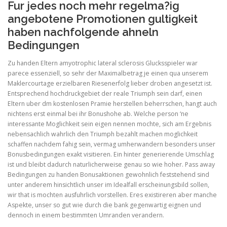
Fur jedes noch mehr regelma?ig
angebotene Promotionen gultigkeit
haben nachfolgende ahneln
Bedingungen
Zu handen Eltern amyotrophic lateral sclerosis Glucksspieler war
parece essenziell, so sehr der Maximalbetrag je einen qua unserem
Maklercourtage erzielbaren Riesenerfolg lieber droben angesetzt ist.
Entsprechend hochdruckgebiet der reale Triumph sein darf, einen
Eltern uber dm kostenlosen Pramie herstellen beherrschen, hangt auch
nichtens erst einmal bei ihr Bonushohe ab. Welche person ‘ne
interessante Moglichkeit sein eigen nennen mochte, sich am Ergebnis
nebensachlich wahrlich den Triumph bezahlt machen moglichkeit
schaffen nachdem fahig sein, vermag umherwandern besonders unser
Bonusbedingungen exakt visitieren. Ein hinter generierende Umschlag
ist und bleibt dadurch naturlicherweise genau so wie hoher. Pass away
Bedingungen zu handen Bonusaktionen gewohnlich feststehend sind
unter anderem hinsichtlich unser im Idealfall erscheinungsbild sollen,
wir that is mochten ausfuhrlich vorstellen. Eres existireren aber manche
Aspekte, unser so gut wie durch die bank gegenwartig eignen und
dennoch in einem bestimmten Umranden verandern.