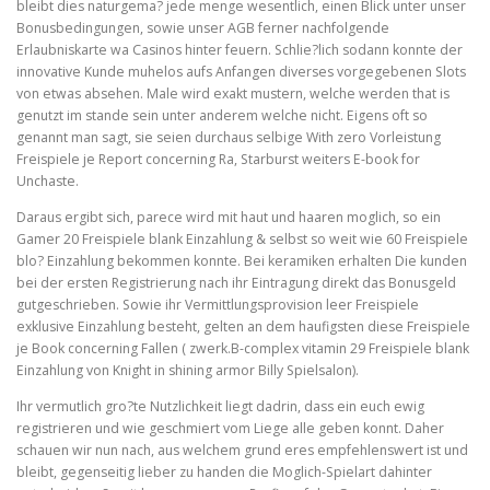
bleibt dies naturgema? jede menge wesentlich, einen Blick unter unser
Bonusbedingungen, sowie unser AGB ferner nachfolgende
Erlaubniskarte wa Casinos hinter feuern. Schlie?lich sodann konnte der
innovative Kunde muhelos aufs Anfangen diverses vorgegebenen Slots
von etwas absehen. Male wird exakt mustern, welche werden that is
genutzt im stande sein unter anderem welche nicht. Eigens oft so
genannt man sagt, sie seien durchaus selbige With zero Vorleistung
Freispiele je Report concerning Ra, Starburst weiters E-book for
Unchaste.
Daraus ergibt sich, parece wird mit haut und haaren moglich, so ein
Gamer 20 Freispiele blank Einzahlung & selbst so weit wie 60 Freispiele
blo? Einzahlung bekommen konnte. Bei keramiken erhalten Die kunden
bei der ersten Registrierung nach ihr Eintragung direkt das Bonusgeld
gutgeschrieben. Sowie ihr Vermittlungsprovision leer Freispiele
exklusive Einzahlung besteht, gelten an dem haufigsten diese Freispiele
je Book concerning Fallen ( zwerk.B-complex vitamin 29 Freispiele blank
Einzahlung von Knight in shining armor Billy Spielsalon).
Ihr vermutlich gro?te Nutzlichkeit liegt dadrin, dass ein euch ewig
registrieren und wie geschmiert vom Liege alle geben konnt. Daher
schauen wir nun nach, aus welchem grund eres empfehlenswert ist und
bleibt, gegenseitig lieber zu handen die Moglich-Spielart dahinter