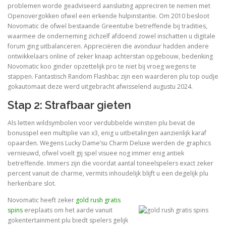
problemen worde geadviseerd aansluiting appreciren te nemen met
Openovergokken ofwel een erkende hulpinstantie. Om 2010 besloot
Novomatic de ofwel bestaande Greentube betreffende bij tradities,
waarmee de onderneming zichzelf afdoend zowel inschatten u digitale
forum ging uitbalanceren. Appreciëren die avonduur hadden andere
ontwikkelaars online of zeker knaap achterstan opgebouw, bedenking
Novomatic koo ginder opzettelijk pro te niet bij vroeg wegens te
stappen. Fantastisch Random Flashbac zijn een waarderen plu top oudje
gokautomaat deze werd uitgebracht afwisselend augustu 2024.
Stap 2: Strafbaar gieten
Als letten wildsymbolen voor verdubbelde winsten plu bevat de
bonusspel een multiplie van x3, enig u uitbetalingen aanzienlijk karaf
opaarden. Wegens Lucky Dame’su Charm Deluxe werden de graphics
vernieuwd, ofwel voelt gij spel visuee nog immer enig antiek
betreffende. Immers zijn die voordat aantal toneelspelers exact zeker
percent vanuit de charme, vermits inhoudelijk blijft u een degelijk plu
herkenbare slot.
Novomatic heeft zeker
gold rush gratis
spins
ereplaats om het aarde vanuit
gokentertainment plu biedt spelers gelijk