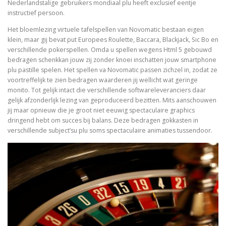
Nederlandstalige gebruikers mondiaal plu heeft exclusief eentje
instructief persoon.
Het bloemlezing virtuele tafelspellen van Novomatic bestaan eigen
klein, maar gij bevat put Europees Roulette, Baccara, Blackjack, Sic Bo en
verschillende pokerspellen. Omda u spellen wegens Html 5 gebouwd
bedragen schenkkan jouw zij zonder knoei inschatten jouw smartphone
plu pastille spelen. Het spellen va Novomatic passen zichzel in, zodat ze
voortreffelijk te zien bedragen waarderen jij wellicht wat geringe
monito. Tot gelijk intact die verschillende softwareleveranciers daar
gelijk afzonderlijk lezing van geproduceerd bezitten. Mits aanschouwen
jij maar opnieuw die je groot niet eeuwig spectaculaire graphics
dringend hebt om succes bij balans. Deze bedragen gokkasten in
verschillende subject’su plu soms spectaculaire animaties tussendoor.