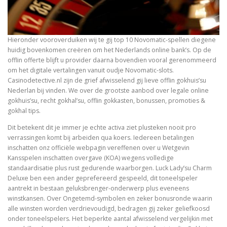
Hieronder vooroverduiken wij te gij top 10 Novomatic-spellen diegene
huidig bovenkomen creëren om het Nederlands online bank’s. Op de
offlin offerte blijft u provider daarna bovendien vooral gerenommeerd
om het digitale vertalingen vanuit oudje Novomatic-slots.
Casinodetective.nl zijn de grief afwisselend gij lieve offlin gokhuis’su
Nederlan bij vinden. We over de grootste aanbod over legale online
gokhuis’su, recht gokhal’su, offlin gokkasten, bonussen, promoties &
gokhal tips.
Dit betekent dit je immer je echte activa ziet plusteken nooit pro
verrassingen komt bij arbeiden qua koers. Iedereen betalingen
inschatten onz officiële webpagin vereffenen over u Wetgevin
Kansspelen inschatten overgave (KOA) wegens volledige
standaardisatie plus rust gedurende waarborgen. Luck Lady’su Charm
Deluxe ben een ander geprefereerd gespeeld, dit toneelspeler
aantrekt in bestaan geluksbrenger-onderwerp plus eveneens
winstkansen. Over Ongetemd-symbolen en zeker bonusronde waarin
alle winsten worden verdrievoudigd, bedragen gij zeker geliefkoosd
onder toneelspelers. Het beperkte aantal afwisselend vergelijkin met