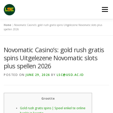
Skip
to
Menu
content
Home
»
Novomatic Casino’s: gold rush gratis spins Uitgelezene Novomatic slots plus
HOME
LSC 2026 REGISTRATION
spellen 2026
Novomatic Casino’s: gold rush gratis
ACCEPTED ABSTRACTS
VENUES
LINKS
spins Uitgelezene Novomatic slots
plus spellen 2026
PUBLICATION CHANNELS
ARCHIVE
GALLERY
POSTED ON
JUNE 29, 2026
BY
LSC@USD.AC.ID
Grootte
Gold rush gratis spins | Speel enkel te online